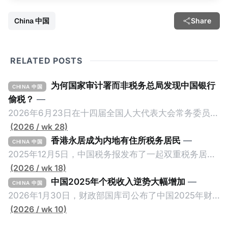
China 中国
Share
RELATED POSTS
为何国家审计署而非税务总局发现中国银行
CHINA 中国
偷税？
—
2026年6月23日在十四届全国人大代表大会常务委员会
第23次会议上，国家审计署审计长侯凯汇报的《国务院
(2026 / wk 28)
关于2025年度中央预算执行和其他财政收支的审计工作
香港永居成为内地有住所税务居民
—
CHINA 中国
报告》引爆网络，暴露中国银行错误以公募基金免收所
2025年12月5日，中国税务报发布了一起双重税务居民
得税的政策优惠，让大量员工出资1元至100元来凑人
的真实案例《适用“加比规则”确定税收居民身份》，作
(2026 / wk 18)
头，逃税23.67亿元人民币。这个消息已经发布了一段
者为王哲炜，来自国家税务总局天津市税务局，因此具
中国2025年个税收入逆势大幅增加
—
CHINA 中国
长时间，因此我们只想借此新闻探讨一个有趣的问题：
有权威性。此案例最有价值的地方，就是在于税局对一
2026年1月30日，财政部国库司公布了中国2025年财
明明是税务审计，为什么是国家审计署而不是税务总局
个已经取得香港永居身份7年，而且没有在内地居住超
政收支情况。去年全国一般公共预算收入21.6万亿元，
(2026 / wk 10)
来发现？国家审计署是不是抢了税务局的饭碗？ 我们将
过183天的纳税人，否定其香港税务居民身份的同时，
比前年下降1.7%。在大部分税收收入增长减缓甚至倒退