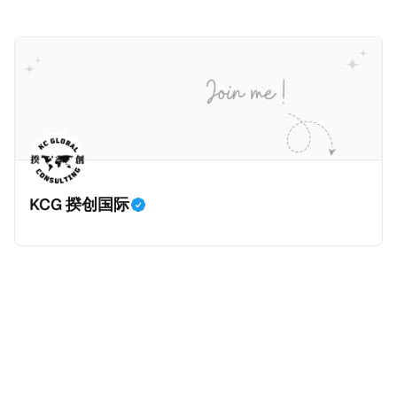
从以下三个维度来拆解为什么中国银行偷税是由国家审
还认定其属于有住所税务居民，对他的全球所得征税。
的大环境下，竟然有一个税种收入大幅增加，增幅金额
计署查出来的，以及它与税务局的分工。
一般来说，只要持有香港永居，那么即便税务内地税务
是所有税种之冠：个人所得税。 2025年个人所得税的
居民，也是属于无住所税务居民，仅来源于内地的所得
收入为1.62万亿元，比前年大幅增长11.5%，增加税收
缴纳内地个人所得税。我们一起深入看看这个案例。
约1700亿元。根据揆创的合理推测，个人所得税大幅增
一、纳税人情况 以下是纳税人王先生的情况。为了避免
加的原因主要是中国税局自2025年始对个人境外所得征
信息不准确，以下五点都是摘自原文，没有任何修改。
税，因此多了一笔较大税收。 虽然预计税局在2026年
* 王先生持有内地（北京）户籍和身份证，并于2018年
将会继续对境外所得征税，但毕竟不再是一笔新增收
取得了香港永久性居民身份。王先生在北京拥有一家合
入，这是否意味着个人所得税的增长是否到顶了呢？揆
KCG 揆创国际
伙企业并任职，在北京缴纳社会保险及工资薪金所得个
创觉得不会，有几个原因：
人所得税。同时，王先生受雇于某香港公司，从香港取
得工资薪金所得，并在香港缴纳薪俸税（类似于内地个
人所得税）和强制性公积金（类似于内地社保）。 * 王
先生在内地（北京）和香港均有停留，但据本人陈述说
明和后期出入境记录核验，在任意一个纳税年度内，王
先生