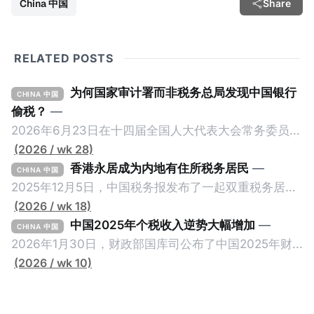
China 中国
Share
RELATED POSTS
为何国家审计署而非税务总局发现中国银行
CHINA 中国
偷税？
—
2026年6月23日在十四届全国人大代表大会常务委员会
第23次会议上，国家审计署审计长侯凯汇报的《国务院
(2026 / wk 28)
关于2025年度中央预算执行和其他财政收支的审计工作
香港永居成为内地有住所税务居民
—
CHINA 中国
报告》引爆网络，暴露中国银行错误以公募基金免收所
2025年12月5日，中国税务报发布了一起双重税务居民
得税的政策优惠，让大量员工出资1元至100元来凑人
的真实案例《适用“加比规则”确定税收居民身份》，作
(2026 / wk 18)
头，逃税23.67亿元人民币。这个消息已经发布了一段
者为王哲炜，来自国家税务总局天津市税务局，因此具
中国2025年个税收入逆势大幅增加
—
CHINA 中国
长时间，因此我们只想借此新闻探讨一个有趣的问题：
有权威性。此案例最有价值的地方，就是在于税局对一
2026年1月30日，财政部国库司公布了中国2025年财
明明是税务审计，为什么是国家审计署而不是税务总局
个已经取得香港永居身份7年，而且没有在内地居住超
政收支情况。去年全国一般公共预算收入21.6万亿元，
(2026 / wk 10)
来发现？国家审计署是不是抢了税务局的饭碗？ 我们将
过183天的纳税人，否定其香港税务居民身份的同时，
比前年下降1.7%。在大部分税收收入增长减缓甚至倒退
从以下三个维度来拆解为什么中国银行偷税是由国家审
还认定其属于有住所税务居民，对他的全球所得征税。
的大环境下，竟然有一个税种收入大幅增加，增幅金额