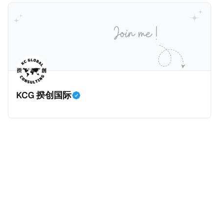
计署查出来的，以及它与税务局的分工。
一般来说，只要持有香港永居，那么即便税务内地税务
是所有税种之冠：个人所得税。 2025年个人所得税的
居民，也是属于无住所税务居民，仅来源于内地的所得
收入为1.62万亿元，比前年大幅增长11.5%，增加税收
缴纳内地个人所得税。我们一起深入看看这个案例。
约1700亿元。根据揆创的合理推测，个人所得税大幅增
一、纳税人情况 以下是纳税人王先生的情况。为了避免
加的原因主要是中国税局自2025年始对个人境外所得征
信息不准确，以下五点都是摘自原文，没有任何修改。
税，因此多了一笔较大税收。 虽然预计税局在2026年
* 王先生持有内地（北京）户籍和身份证，并于2018年
将会继续对境外所得征税，但毕竟不再是一笔新增收
取得了香港永久性居民身份。王先生在北京拥有一家合
入，这是否意味着个人所得税的增长是否到顶了呢？揆
KCG 揆创国际
伙企业并任职，在北京缴纳社会保险及工资薪金所得个
创觉得不会，有几个原因：
人所得税。同时，王先生受雇于某香港公司，从香港取
得工资薪金所得，并在香港缴纳薪俸税（类似于内地个
人所得税）和强制性公积金（类似于内地社保）。 * 王
先生在内地（北京）和香港均有停留，但据本人陈述说
明和后期出入境记录核验，在任意一个纳税年度内，王
先生