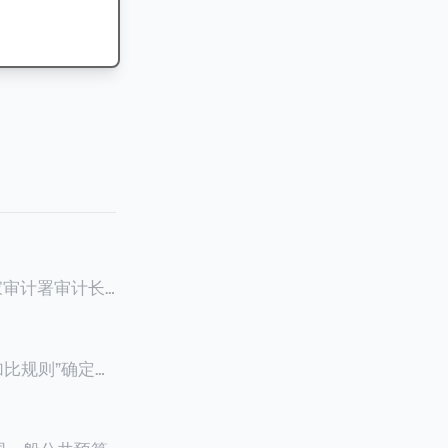
家审计署审计长
作报告》引爆网
元至100元来凑
只想借此新闻探讨
加比规则”确定税
权威性。此案例
有在内地居住超