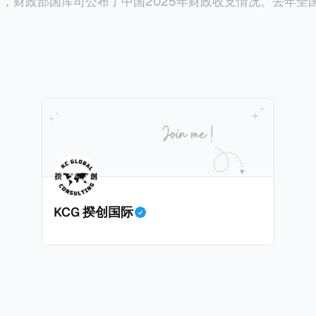
以及它与税务局的分工。
税人，否定其香港税务居民身份的同时，还认定其属于有住所
30日，财政部国库司公布了中国2025年财政收支情况。去年
。一般来说，只要持有香港永居，那么即便税务内地税务居
亿元，比前年下降1.7%。在大部分税收收入增长减缓甚至倒退的
仅来源于内地的所得缴纳内地个人所得税。我们一起深入看
增加，增幅金额是所有税种之冠：个人所得税。 2025年个人所得税的
原
亿元，比前年大幅增长11.5%，增加税收约1700亿元。根据
018年取得了香港永久
加的原因主要是中国税局自2025年始对个人境外所得征税
先生在北京拥有一家合伙企业并任职，在北京缴纳社会保险
时，王先生受雇于某香港公司，从香港取得工资薪金所得，
着个人所得税的增长是否到顶了呢？揆创觉得不会，有几个
人所得税）和强制性公积金（类似于内地社保）。 * 王先生在内地（北
停留，但据本人陈述说明和后期出入境记录核验，在任意一
KCG 揆创国际