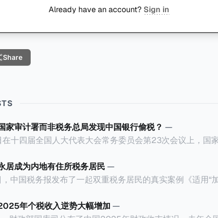
Already have an account?
Sign in
Share
STS
国家审计署而非税务总局发现中国银行偷税？
—
23日在十四届全国人大代表大会常务委员会第23次会议上，国
务院关于2025年度中央预算执行和其他财政收支的审计工
行错误以公募基金免收所得税的政策优惠，让大量员工出资1
永居成为内地有住所税务居民
—
.67亿元人民币。这个消息已经发布了一段长时间，因此我们
月5日，中国税务报发布了一起双重税务居民的真实案例《适用“
现？国家审计
作者为王哲炜，来自国家税务总局天津市税务局，因此具有
个维度来拆解为什么中国银行偷税是由国家审
，就是在于税局对一个已经取得香港永居身份7年，而且没
2025年个税收入逆势大幅增加
—