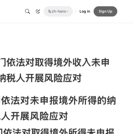
zh-hans
Log in
Sign Up