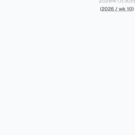
计署查出来的，
过183天的纳
2026年1月
的全球所得征税
收入21.6万
(2026 / wk 10)
住所税务居民，
有一个税种收入大幅
一、纳税人情况 以下是纳税人王先生的情况。为了避免信息不准确，以下五点都是摘自
收入为1.62万
文，没有任何修改。 * 王先生持有内地（北京）户籍和身份证，并于2
人所得税大幅增
性居民身份。王
较大税收。 虽然预计税局在2026年将会继续对境外所得征税，但毕竟不再是一笔新增收
个人所得税。同
入，这是否意味
俸税（类似于内地个
京）和香港均有
王先生