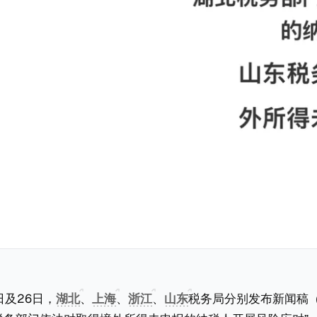
日及26日，
湖北
、
上海
、
浙江
、
山东
税务局分别发布新闻稿