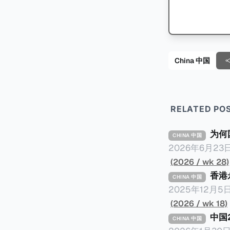
China 中国
RELATED PO
为何
CHINA 中国
2026年6月
侯凯汇报的《国
(2026 / wk 28)
络，暴露中国银
香港
CHINA 中国
人头，逃税23
2025年12
一个有趣的问题： 明明是税务审计，为什么是国家审计署而不是税务总局来发
收居民身份》，
(2026 / wk 18)
署是不是抢了税务局的饭碗？ 我们将从以下三
最有价值的地方
中国
CHINA 中国