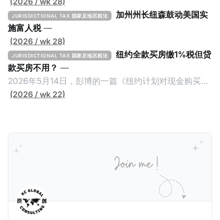
(2026 / wk 28)
加州州长纽森鼓动美国实
JURISDICTIONAL TAX 国家及地区税法
施富人税
—
(2026 / wk 28)
纽约全款买房缴1%税但贷
JURISDICTIONAL TAX 国家及地区税法
款买房不用？
—
2026年5月14日，彭博的一篇《纽约计划对现金购买的
100万美元以上房产征税》（New York Plans Tax on
(2026 / wk 22)
Homes over $1 Million Purchased With Cash ），报
道了美国纽约州议员正计划对纽约市售价至少100万美
元且全款购房征收新税，而且未来扩展至纽约州所有售
价超过100万美元的现金购房，包括郊区和北部地区的
房产。新税将为购房价格的1%，由买方支付。纽约市的
这项税收预计就能筹集1.6亿美元，用于填补该市的预算
缺口。 根据非营利组织纽约市社区中心汇编的数据，
2025年上半年纽约市近1.8万笔交易中，全款交易占了
60%以上。报告发现，在曼哈顿，2025年1月至6月期