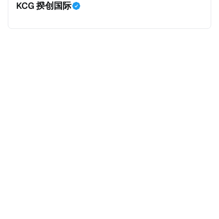
KCG 揆创国际
间，超过300万美元的房产交易中，90%都是全款交易
（在纽约买房的人真的好有钱）。买房者选择全款买房
有两个原因： * 对于纽约市竞争异常激烈的房地产市场
中的卖家来说，全现金交易也是一个颇具吸引力的选
择：它比处理有时耗时漫长的抵押贷款审批流程更快，
而且交易失败的可能性也更低（这方面中国房产卖家也
肯定理解）；以及 * 抵押贷款成本高昂。