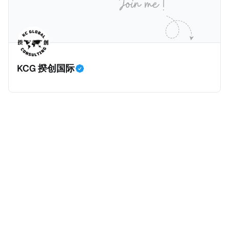
房产。新税将为购房价格的1%，由买方支付。纽约市的
这项税收预计就能筹集1.6亿美元，用于填补该市的预算
缺口。 根据非营利组织纽约市社区中心汇编的数据，
2025年上半年纽约市近1.8万笔交易中，全款交易占了
60%以上。报告发现，在曼哈顿，2025年1月至6月期
KCG 揆创国际
间，超过300万美元的房产交易中，90%都是全款交易
（在纽约买房的人真的好有钱）。买房者选择全款买房
有两个原因： * 对于纽约市竞争异常激烈的房地产市场
中的卖家来说，全现金交易也是一个颇具吸引力的选
择：它比处理有时耗时漫长的抵押贷款审批流程更快，
而且交易失败的可能性也更低（这方面中国房产卖家也
肯定理解）；以及 * 抵押贷款成本高昂。