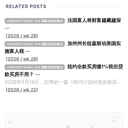
RELATED POSTS
法国富人将财富越藏越深
JURISDICTIONAL TAX 国家及地区税法
—
(2026 / wk 28)
加州州长纽森鼓动美国实
JURISDICTIONAL TAX 国家及地区税法
施富人税
—
(2026 / wk 28)
纽约全款买房缴1%税但贷
JURISDICTIONAL TAX 国家及地区税法
款买房不用？
—
2026年5月14日，彭博的一篇《纽约计划对现金购买的
100万美元以上房产征税》（New York Plans Tax on
(2026 / wk 22)
Homes over $1 Million Purchased With Cash ），报
道了美国纽约州议员正计划对纽约市售价至少100万美
元且全款购房征收新税，而且未来扩展至纽约州所有售
价超过100万美元的现金购房，包括郊区和北部地区的