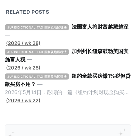
RELATED POSTS
法国富人将财富越藏越深
JURISDICTIONAL TAX 国家及地区税法
—
(2026 / wk 28)
加州州长纽森鼓动美国实
JURISDICTIONAL TAX 国家及地区税法
施富人税
—
(2026 / wk 28)
纽约全款买房缴1%税但贷
JURISDICTIONAL TAX 国家及地区税法
款买房不用？
—
2026年5月14日，彭博的一篇《纽约计划对现金购买的
100万美元以上房产征税》（New York Plans Tax on
(2026 / wk 22)
Homes over $1 Million Purchased With Cash ），报
道了美国纽约州议员正计划对纽约市售价至少100万美
元且全款购房征收新税，而且未来扩展至纽约州所有售
价超过100万美元的现金购房，包括郊区和北部地区的