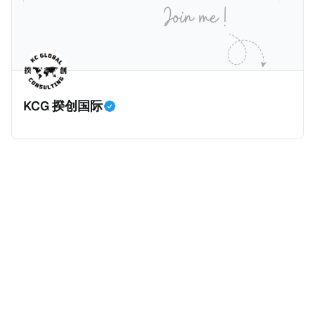
房产。新税将为购房价格的1%，由买方支付。纽约市的
这项税收预计就能筹集1.6亿美元，用于填补该市的预算
缺口。 根据非营利组织纽约市社区中心汇编的数据，
2025年上半年纽约市近1.8万笔交易中，全款交易占了
60%以上。报告发现，在曼哈顿，2025年1月至6月期
KCG 揆创国际
间，超过300万美元的房产交易中，90%都是全款交易
（在纽约买房的人真的好有钱）。买房者选择全款买房
有两个原因： * 对于纽约市竞争异常激烈的房地产市场
中的卖家来说，全现金交易也是一个颇具吸引力的选
择：它比处理有时耗时漫长的抵押贷款审批流程更快，
而且交易失败的可能性也更低（这方面中国房产卖家也
肯定理解）；以及 * 抵押贷款成本高昂。