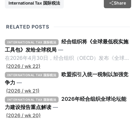
International Tax 国际税法
Share
RELATED POSTS
经合组织将《全球最低税实施
INTERNATIONAL TAX 国际税法
工具包》发给全球税局
—
在2026年4月30日，经合组织（OECD）发布《全球最
低税实施工具包》（The Global Minimum Tax
(2026 / wk 22)
Implementation Toolkit），为各国税务机关和政策制
欧盟拟引入统一税制以加强竞
INTERNATIONAL TAX 国际税法
定者提供一套可操作的路线图，以确保全球最低税规则
争力
—
协调一致、高效落地。 《工具包》的主要内容总结如
(2026 / wk 21)
下： 一、 核心目标与背景 全球最低税规则旨在确保大
2026年经合组织全球论坛能
INTERNATIONAL TAX 国际税法
型跨国企业在其运营的每个司法管辖区支付至少15%的
力建设报告重点解读
—
最低税款。《工具包》主要目标是协助税务机关建立稳
(2026 / wk 20)
健且高效的国内合规框架，识别最佳实践，并减少纳税
人与征管机构的合规负担。