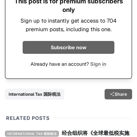
This post is for premium subscribers
only
Sign up to instantly get access to 704
premium posts, including this one.
Subscribe now
Already have an account?
Sign in
International Tax 国际税法
Share
RELATED POSTS
经合组织将《全球最低税实施
INTERNATIONAL TAX 国际税法