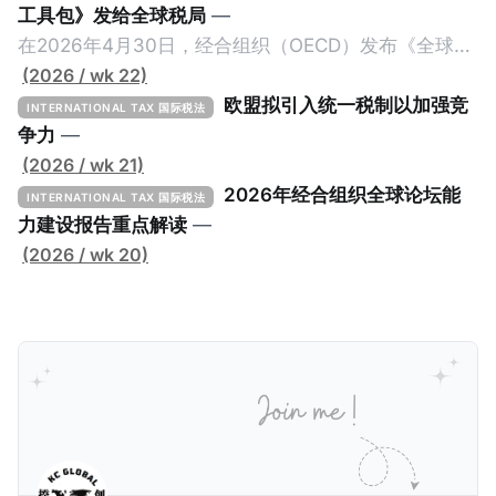
工具包》发给全球税局
—
在2026年4月30日，经合组织（OECD）发布《全球最
低税实施工具包》（The Global Minimum Tax
(2026 / wk 22)
Implementation Toolkit），为各国税务机关和政策制
欧盟拟引入统一税制以加强竞
INTERNATIONAL TAX 国际税法
定者提供一套可操作的路线图，以确保全球最低税规则
争力
—
协调一致、高效落地。 《工具包》的主要内容总结如
(2026 / wk 21)
下： 一、 核心目标与背景 全球最低税规则旨在确保大
2026年经合组织全球论坛能
INTERNATIONAL TAX 国际税法
型跨国企业在其运营的每个司法管辖区支付至少15%的
力建设报告重点解读
—
最低税款。《工具包》主要目标是协助税务机关建立稳
(2026 / wk 20)
健且高效的国内合规框架，识别最佳实践，并减少纳税
人与征管机构的合规负担。