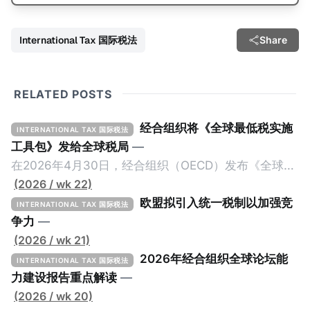
International Tax 国际税法
Share
RELATED POSTS
经合组织将《全球最低税实施
INTERNATIONAL TAX 国际税法
工具包》发给全球税局
—
在2026年4月30日，经合组织（OECD）发布《全球最
低税实施工具包》（The Global Minimum Tax
(2026 / wk 22)
Implementation Toolkit），为各国税务机关和政策制
欧盟拟引入统一税制以加强竞
INTERNATIONAL TAX 国际税法
定者提供一套可操作的路线图，以确保全球最低税规则
争力
—
协调一致、高效落地。 《工具包》的主要内容总结如
(2026 / wk 21)
下： 一、 核心目标与背景 全球最低税规则旨在确保大
2026年经合组织全球论坛能
INTERNATIONAL TAX 国际税法
型跨国企业在其运营的每个司法管辖区支付至少15%的
力建设报告重点解读
—
最低税款。《工具包》主要目标是协助税务机关建立稳
(2026 / wk 20)