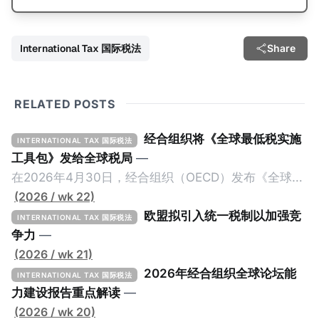
International Tax 国际税法
Share
RELATED POSTS
经合组织将《全球最低税实施
INTERNATIONAL TAX 国际税法
工具包》发给全球税局
—
在2026年4月30日，经合组织（OECD）发布《全球最
低税实施工具包》（The Global Minimum Tax
(2026 / wk 22)
Implementation Toolkit），为各国税务机关和政策制
欧盟拟引入统一税制以加强竞
INTERNATIONAL TAX 国际税法
定者提供一套可操作的路线图，以确保全球最低税规则
争力
—
协调一致、高效落地。 《工具包》的主要内容总结如
(2026 / wk 21)
下： 一、 核心目标与背景 全球最低税规则旨在确保大
2026年经合组织全球论坛能
INTERNATIONAL TAX 国际税法
型跨国企业在其运营的每个司法管辖区支付至少15%的
力建设报告重点解读
—
最低税款。《工具包》主要目标是协助税务机关建立稳
(2026 / wk 20)