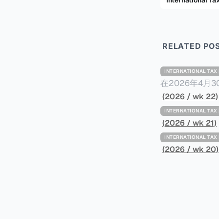
International
RELATED PO
INTERNATIONAL TA
在2026年4月
Minimum Ta
(2026 / wk 22)
路线图，以确保全球最低
INTERNATIONAL TA
一、 核心目标与背景 全球最低税规则旨在确保大型跨国企业在其运
(2026 / wk 21)
至少15%的最
INTERNATIONAL TA
架，识别最佳实
(2026 / wk 20)