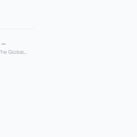
—
Global
定者提供一套可操作的
的国内合规框