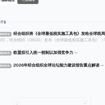
 Tax 国际税法
STS
经合组织将《全球最低税实施工具包》发给全球税局
X 国际税法
30日，经合组织（OECD）发布《全球最低税实施工具包》（The 
x Implementation Toolkit），为各国税务机关和政策制
税规则协调一致、高效落地。 《工具包》的主要内容总结如下：
欧盟拟引入统一税制以加强竞争力
—
X 国际税法
营的每个司法管辖区支付
低税款。《工具包》主要目标是协助税务机关建立稳健且高效
2026年经合组织全球论坛能力建设报告重点解读
—
X 国际税法
践，并减少纳税人与征管机构的合规负担。