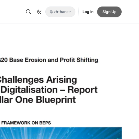
zh-hans
Log in
Sign Up