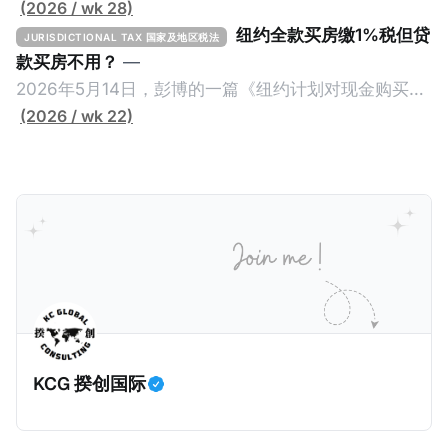
(2026 / wk 28)
纽约全款买房缴1%税但贷
JURISDICTIONAL TAX 国家及地区税法
款买房不用？
—
2026年5月14日，彭博的一篇《纽约计划对现金购买的
100万美元以上房产征税》（New York Plans Tax on
(2026 / wk 22)
Homes over $1 Million Purchased With Cash ），报
道了美国纽约州议员正计划对纽约市售价至少100万美
元且全款购房征收新税，而且未来扩展至纽约州所有售
价超过100万美元的现金购房，包括郊区和北部地区的
房产。新税将为购房价格的1%，由买方支付。纽约市的
这项税收预计就能筹集1.6亿美元，用于填补该市的预算
缺口。 根据非营利组织纽约市社区中心汇编的数据，
2025年上半年纽约市近1.8万笔交易中，全款交易占了
60%以上。报告发现，在曼哈顿，2025年1月至6月期
KCG 揆创国际
间，超过300万美元的房产交易中，90%都是全款交易
（在纽约买房的人真的好有钱）。买房者选择全款买房
有两个原因： * 对于纽约市竞争异常激烈的房地产市场