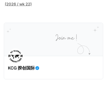
100万美元以上房产征税》（New York Plans Tax on
(2026 / wk 22)
Homes over $1 Million Purchased With Cash ），报
道了美国纽约州议员正计划对纽约市售价至少100万美
元且全款购房征收新税，而且未来扩展至纽约州所有售
价超过100万美元的现金购房，包括郊区和北部地区的
房产。新税将为购房价格的1%，由买方支付。纽约市的
这项税收预计就能筹集1.6亿美元，用于填补该市的预算
缺口。 根据非营利组织纽约市社区中心汇编的数据，
2025年上半年纽约市近1.8万笔交易中，全款交易占了
60%以上。报告发现，在曼哈顿，2025年1月至6月期
KCG 揆创国际
间，超过300万美元的房产交易中，90%都是全款交易
（在纽约买房的人真的好有钱）。买房者选择全款买房
有两个原因： * 对于纽约市竞争异常激烈的房地产市场
中的卖家来说，全现金交易也是一个颇具吸引力的选
择：它比处理有时耗时漫长的抵押贷款审批流程更快，
而且交易失败的可能性也更低（这方面中国房产卖家也