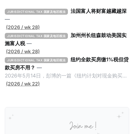
法国富人将财富越藏越深
JURISDICTIONAL TAX 国家及地区税法
—
(2026 / wk 28)
加州州长纽森鼓动美国实
JURISDICTIONAL TAX 国家及地区税法
施富人税
—
(2026 / wk 28)
纽约全款买房缴1%税但贷
JURISDICTIONAL TAX 国家及地区税法
款买房不用？
—
2026年5月14日，彭博的一篇《纽约计划对现金购买的
100万美元以上房产征税》（New York Plans Tax on
(2026 / wk 22)
Homes over $1 Million Purchased With Cash ），报
道了美国纽约州议员正计划对纽约市售价至少100万美
元且全款购房征收新税，而且未来扩展至纽约州所有售
价超过100万美元的现金购房，包括郊区和北部地区的
房产。新税将为购房价格的1%，由买方支付。纽约市的
这项税收预计就能筹集1.6亿美元，用于填补该市的预算