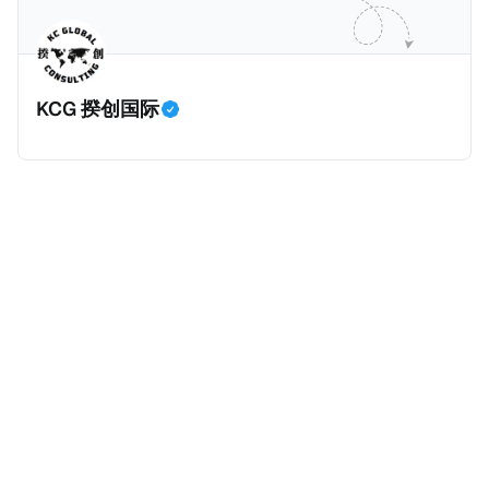
缺口。 根据非营利组织纽约市社区中心汇编的数据，
2025年上半年纽约市近1.8万笔交易中，全款交易占了
60%以上。报告发现，在曼哈顿，2025年1月至6月期
KCG 揆创国际
间，超过300万美元的房产交易中，90%都是全款交易
（在纽约买房的人真的好有钱）。买房者选择全款买房
有两个原因： * 对于纽约市竞争异常激烈的房地产市场
中的卖家来说，全现金交易也是一个颇具吸引力的选
择：它比处理有时耗时漫长的抵押贷款审批流程更快，
而且交易失败的可能性也更低（这方面中国房产卖家也
肯定理解）；以及 * 抵押贷款成本高昂。