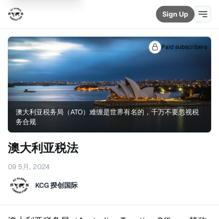
Sign Up
Paid subscribers
澳大利亚税务局（ATO）难缠是世界有名的，千万不要忽视税
务合规
澳大利亚税法
09 5月, 2024
KCG 揆创国际