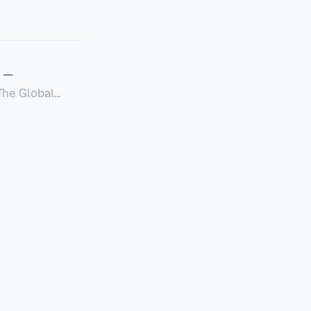
—
Global
定者提供一套可操作的
的国内合规框