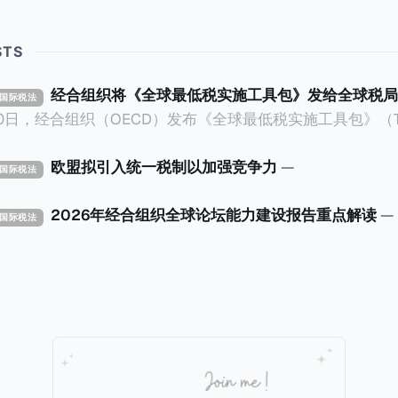
STS
经合组织将《全球最低税实施工具包》发给全球税局
X 国际税法
30日，经合组织（OECD）发布《全球最低税实施工具包》（The 
x Implementation Toolkit），为各国税务机关和政策制
税规则协调一致、高效落地。 《工具包》的主要内容总结如下：
欧盟拟引入统一税制以加强竞争力
—
X 国际税法
营的每个司法管辖区支付
低税款。《工具包》主要目标是协助税务机关建立稳健且高效
2026年经合组织全球论坛能力建设报告重点解读
—
X 国际税法
践，并减少纳税人与征管机构的合规负担。