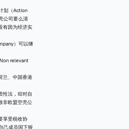
（Action
量空壳公司要么清
没有因为经济实
mpany）可以继
 relevant
荷兰、中国香港
质性法，却对自
致非欧盟空壳公
要享受税收协
对自己成员国下狠