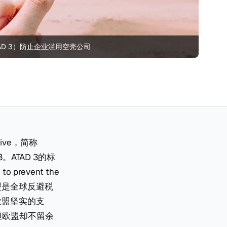
AD 3）防止企业滥用空壳公司
tive，简称
ATAD 3的标
revent the
战。欧盟是全球反避税
欧盟坚实的支
但欧盟却不留余