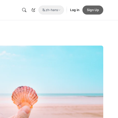
zh-hans
Log in
Sign Up