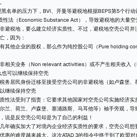
。
盟黑名单的压力下，BVI、开曼等避税地根据BEPS第5个行动计划
法（Economic Substance Act），导致避税地的大
非避税地，要么建立经济实质性。不过，避税地空壳公司并
亡，因为：
其他企业的股权，那么作为纯控股公司（Pure holding co
业务（Non relevant activities）或不产生相关收入（Non
那么也可以继续保持空壳
税务居民身份迁移至接受空壳公司的非避税地（如卢森堡、
以继续保持空壳
质性法受到了指责：它要求其他国家对空壳公司实施经济实
尔兰、荷兰、卢森堡、塞浦路斯、马耳他等）袖手旁观，导
，说是反空壳公司却是为了自己的利益！
几年确实加大了对境内企业经济实质性的要求，空壳公司想
优惠的难度越来越大。这次ATAD 3的指令中终于到了欧盟