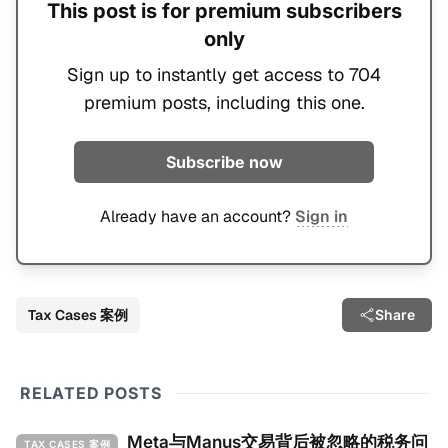
This post is for premium subscribers
only
Sign up to instantly get access to 704
premium posts, including this one.
Subscribe now
Already have an account?
Sign in
Tax Cases 案例
Share
RELATED POSTS
Meta与Manus交易背后被忽略的税务问
TAX CASES 案例