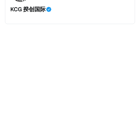
案例并无公开判决信息，网上信息不一定100%准确，
间，就属于“带股息”。比如，中国银行在2025年12月5
KCG 揆创国际
我们已经尽量采纳多方信息，争取以最客观的角度来推
日公告派股息每10股1.094元，而2025年12月10日为最
测整个事件。 一、经理人公司涉税调查而被发现 车银
后的股权登记日（也就是最后一天可以享受该股息的持
优在中学三年级第一学期举办的庆典上，获得经理人公
股，晚一天持有就无法享受相关股息），那么2025年12
司Fantagio工作人员挖掘，经理人公司经过多次与他和
月5日至12月10日期间的中国银行股票就是属于“带股息”
父母的游说后，成功进行试镜。自2014年初次在电影
（Cum）。 Ex，简单来说就是“除股息”或“不带股息”。
《噗通噗通我的人生》亮相以
以上述中国银行例子为例，该银行在2025年12月11日
（也就是上述2025年12月10日之后的