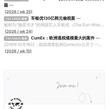
题
—
(2026 / wk 25)
车银优130亿韩元偷税案
—
TAX CASES 案例
被称为“脸蛋天才”的韩国艺人车银优（Cha Eun-Woo，
原名：李东敏）以零瑕疵的完美人设著称。但是，在
(2026 / wk 24)
2026年1月，韩国国税厅的一纸追缴超过200亿韩元
CumEx：欧洲逃税规模最大的案件
—
TAX CASES 案例
（折合约8900万人民币）通知，将其推向了涉嫌逃避
2018年10月18日，德国调查机构Correctiv公开了一件
缴纳所得税的舆论风口浪尖。 经过事情发展多月，最后
跨越十多年及横跨多个国家的逃税案，涉税金额超过
(2026 / wk 15)
他公开表示“扛全责”，并补缴约130亿韩元（折合约
1500亿欧元（折合人民币1.2万亿）。Correctiv称事件
5800万人民币）的税款，创下了韩国艺人史上最高追
为《CumEx Files》（《CumEx 文件》），涉及超过百
缴税款的记录。虽然他已经公开承认错误，但这一风波
家金融机构，并引致了多家机构被起诉，部分甚至因而
已彻底重创其公众形象，导致多项高奢代言流产。不
破产。这一篇文章将会结合Correctiv、经合组织、
过，他不至于被“封杀”，2026年5月15日Netflix的奇幻
amaBhungane等国际组织的报告及文章，来给大家剖
动作喜剧《超能路人甲》正式上线，车银优在剧中饰演
析《CumEx 文件》的来龙去脉。 一、什么是CumEx
主角之一李云情。 我们在这一篇文章将会基于网上信
Cum，简单来说就是“带股息”或“含股息”。 一家上市公
息，剖析整个事情的来龙去脉。 请注意，由于车银优的
司宣告了股息，但在股权登记日截止前未支付股息的期