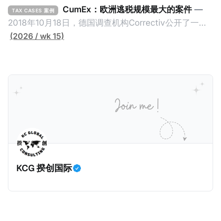
2026年1月，韩国国税厅的一纸追缴超过200亿韩元
CumEx：欧洲逃税规模最大的案件
—
TAX CASES 案例
（折合约8900万人民币）通知，将其推向了涉嫌逃避
2018年10月18日，德国调查机构Correctiv公开了一件
缴纳所得税的舆论风口浪尖。 经过事情发展多月，最后
跨越十多年及横跨多个国家的逃税案，涉税金额超过
(2026 / wk 15)
他公开表示“扛全责”，并补缴约130亿韩元（折合约
1500亿欧元（折合人民币1.2万亿）。Correctiv称事件
5800万人民币）的税款，创下了韩国艺人史上最高追
为《CumEx Files》（《CumEx 文件》），涉及超过百
缴税款的记录。虽然他已经公开承认错误，但这一风波
家金融机构，并引致了多家机构被起诉，部分甚至因而
已彻底重创其公众形象，导致多项高奢代言流产。不
破产。这一篇文章将会结合Correctiv、经合组织、
过，他不至于被“封杀”，2026年5月15日Netflix的奇幻
amaBhungane等国际组织的报告及文章，来给大家剖
动作喜剧《超能路人甲》正式上线，车银优在剧中饰演
析《CumEx 文件》的来龙去脉。 一、什么是CumEx
主角之一李云情。 我们在这一篇文章将会基于网上信
Cum，简单来说就是“带股息”或“含股息”。 一家上市公
息，剖析整个事情的来龙去脉。 请注意，由于车银优的
司宣告了股息，但在股权登记日截止前未支付股息的期
案例并无公开判决信息，网上信息不一定100%准确，
间，就属于“带股息”。比如，中国银行在2025年12月5
KCG 揆创国际
我们已经尽量采纳多方信息，争取以最客观的角度来推
日公告派股息每10股1.094元，而2025年12月10日为最
测整个事件。 一、经理人公司涉税调查而被发现 车银
后的股权登记日（也就是最后一天可以享受该股息的持
优在中学三年级第一学期举办的庆典上，获得经理人公
股，晚一天持有就无法享受相关股息），那么2025年12
司Fantagio工作人员挖掘，经理人公司经过多次与他和
月5日至12月10日期间的中国银行股票就是属于“带股息”