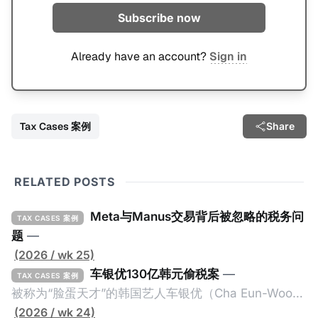
Subscribe now
Already have an account?
Sign in
Tax Cases 案例
Share
RELATED POSTS
Meta与Manus交易背后被忽略的税务问
TAX CASES 案例
题
—
(2026 / wk 25)
车银优130亿韩元偷税案
—
TAX CASES 案例
被称为“脸蛋天才”的韩国艺人车银优（Cha Eun-Woo，
原名：李东敏）以零瑕疵的完美人设著称。但是，在
(2026 / wk 24)