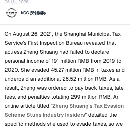
06 1月, 2025
KCG 揆创国际
On August 26, 2021, the Shanghai Municipal Tax
Service's First Inspection Bureau revealed that
actress Zheng Shuang had failed to declare
personal income of 191 million RMB from 2019 to
2020. She evaded 45.27 million RMB in taxes and
underpaid an additional 26.52 million RMB. As a
result, Zheng was ordered to pay back taxes, late
fees, and penalties totaling 299 million RMB. An
online article titled
"
Zheng Shuang's Tax Evasion
Scheme Stuns Industry Insiders
"
detailed the
specific methods she used to evade taxes, so we