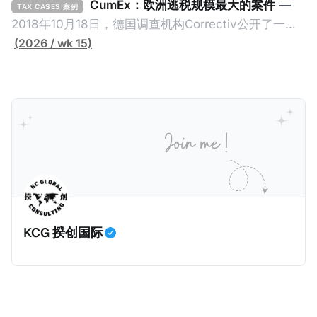
2026年1月，韩国国税厅的一纸追缴超过200亿韩元
CumEx：欧洲逃税规模最大的案件
—
TAX CASES 案例
（折合约8900万人民币）通知，将其推向了涉嫌逃避
2018年10月18日，德国调查机构Correctiv公开了一件
缴纳所得税的舆论风口浪尖。 经过事情发展多月，最后
跨越十多年及横跨多个国家的逃税案，涉税金额超过
(2026 / wk 15)
他公开表示“扛全责”，并补缴约130亿韩元（折合约
1500亿欧元（折合人民币1.2万亿）。Correctiv称事件
5800万人民币）的税款，创下了韩国艺人史上最高追
为《CumEx Files》（《CumEx 文件》），涉及超过百
缴税款的记录。虽然他已经公开承认错误，但这一风波
家金融机构，并引致了多家机构被起诉，部分甚至因而
已彻底重创其公众形象，导致多项高奢代言流产。不
破产。这一篇文章将会结合Correctiv、经合组织、
过，他不至于被“封杀”，2026年5月15日Netflix的奇幻
amaBhungane等国际组织的报告及文章，来给大家剖
动作喜剧《超能路人甲》正式上线，车银优在剧中饰演
析《CumEx 文件》的来龙去脉。 一、什么是CumEx
主角之一李云情。 我们在这一篇文章将会基于网上信
Cum，简单来说就是“带股息”或“含股息”。 一家上市公
息，剖析整个事情的来龙去脉。 请注意，由于车银优的
司宣告了股息，但在股权登记日截止前未支付股息的期
案例并无公开判决信息，网上信息不一定100%准确，
间，就属于“带股息”。比如，中国银行在2025年12月5
KCG 揆创国际
我们已经尽量采纳多方信息，争取以最客观的角度来推
日公告派股息每10股1.094元，而2025年12月10日为最
测整个事件。 一、经理人公司涉税调查而被发现 车银
后的股权登记日（也就是最后一天可以享受该股息的持
优在中学三年级第一学期举办的庆典上，获得经理人公
股，晚一天持有就无法享受相关股息），那么2025年12
司Fantagio工作人员挖掘，经理人公司经过多次与他和
月5日至12月10日期间的中国银行股票就是属于“带股息”
父母的游说后，成功进行试镜。自2014年初次在电影
（Cum）。 Ex，简单来说就是“除股息”或“不带股息”。