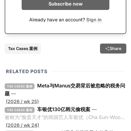
Subscribe now
Already have an account?
Sign in
Tax Cases 案例
Share
RELATED POSTS
Meta与Manus交易背后被忽略的税务问
TAX CASES 案例
题
—
(2026 / wk 25)
车银优130亿韩元偷税案
—
TAX CASES 案例
被称为“脸蛋天才”的韩国艺人车银优（Cha Eun-Woo，
原名：李东敏）以零瑕疵的完美人设著称。但是，在
(2026 / wk 24)