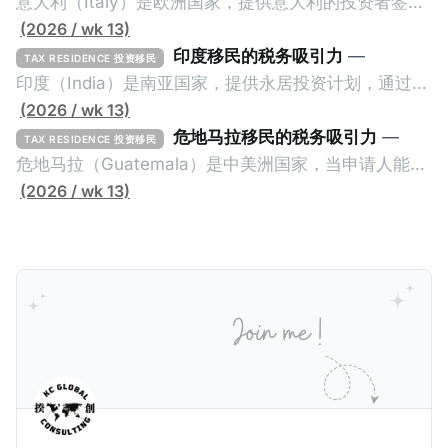
意大利（Italy）是欧洲国家，提供意大利的投资者签证
计划。申请人必须满足至少以下一项标准才能获得两年
(2026 / wk 13)
投资者签证： * 投资200万欧元意大利政府债券； * 投
印度移民的税务吸引力
—
TAX RESIDENCE 投资移民
资50万欧元意大利股票； * 投资25万欧元于创新初创
印度（India）是南亚国家，提供永居投资计划，通过满
企业；或 * 向意大利公共利益项目捐赠100万欧元。 当
足特定的标准获得居留权。印度的永居投资计划要求申
(2026 / wk 13)
投资者在居留许可证有效期的两年内保持投资，则可以
请人透过外国直接投资（FDI）途径投资印度： * 申请
危地马拉移民的税务吸引力
—
TAX RESIDENCE 投资移民
在居留证到期日前至少60天申请续签3年。当投资者经
人必须在18个月内投资至少1亿卢比（约合773万人民
危地马拉（Guatemala）是中美洲国家，当申请人能够
过五年的实际居留（每年在意大利停留270天），申请
币）或36个月内投资至少2.5亿卢比（约合1933万人民
证明被动收入或养老金收入，那么可以申请永久居留计
(2026 / wk 13)
人可以申请永居。当投资者在意大利实际居住十年，就
币）； * 投资必须为每个财政年度至少20名印度人提供
划。每月被动或养老金收入要求相对较低，只需要为
可以申请加入意大利国籍。 那么，意大利的税务政策有
就业机会； * 申请人必须证明其与计划投资的行业相关
1250美元（折合约人民币9千），每位受抚养人的额外
吸引力吗？我们来看看：
的财务能力和专业知识； * 申请人必须在印度就业务注
增加300美元（折合约人民币2千）。 申请人提交材料
册公司，并提供公司注册证书和注册企业的介绍/支持信
包括：申请表、护照、无犯罪证明，以及最后一次进入
等证明文件；以及 * 申请人应积极参与管理业务运营，
危地马拉的证明，且材料必须公证并翻译成西班牙语。
并提供有关投资将如何为印度经济做出贡献的详细计
在危地马拉居住至少五年、具备流利西班牙语、对当地
划。 永居签证为10年，到期后可续签，家庭成员可同时
历史文化有认识，就可以入籍成为危地马拉公民。 那
申请。申请人在印度居住共12年后有资格申请印度公民
么，危地马拉的税务政策有吸引力吗？我们来看看：
身份，包括在申请前连续居住11年，短暂缺席的少数例