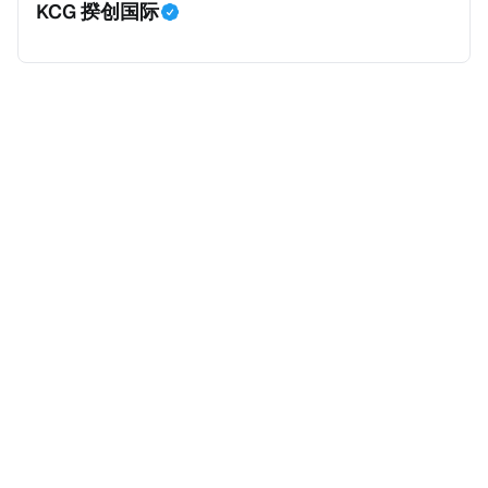
KCG 揆创国际
外。由于印度不允许双重国籍，申请人必须放弃其原始
公民身份才能获得印度公民身份。 那么，印度的税务政
策有吸引力吗？我们来看看：