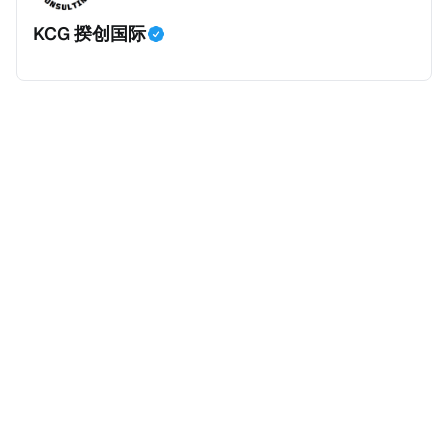
身份，包括在申请前连续居住11年，短暂缺席的少数例
KCG 揆创国际
外。由于印度不允许双重国籍，申请人必须放弃其原始
公民身份才能获得印度公民身份。 那么，印度的税务政
策有吸引力吗？我们来看看：