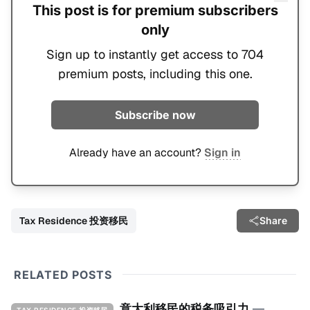
This post is for premium subscribers
only
Sign up to instantly get access to 704
premium posts, including this one.
Subscribe now
Already have an account?
Sign in
Tax Residence 投资移民
Share
RELATED POSTS
意大利移民的税务吸引力
—
TAX RESIDENCE 投资移民