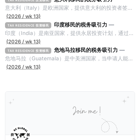
意大利（Italy）是欧洲国家，提供意大利的投资者签证
计划。申请人必须满足至少以下一项标准才能获得两年
(2026 / wk 13)
投资者签证： * 投资200万欧元意大利政府债券； * 投
印度移民的税务吸引力
—
TAX RESIDENCE 投资移民
资50万欧元意大利股票； * 投资25万欧元于创新初创
印度（India）是南亚国家，提供永居投资计划，通过满
企业；或 * 向意大利公共利益项目捐赠100万欧元。 当
足特定的标准获得居留权。印度的永居投资计划要求申
(2026 / wk 13)
投资者在居留许可证有效期的两年内保持投资，则可以
请人透过外国直接投资（FDI）途径投资印度： * 申请
危地马拉移民的税务吸引力
—
TAX RESIDENCE 投资移民
在居留证到期日前至少60天申请续签3年。当投资者经
人必须在18个月内投资至少1亿卢比（约合773万人民
危地马拉（Guatemala）是中美洲国家，当申请人能够
过五年的实际居留（每年在意大利停留270天），申请
币）或36个月内投资至少2.5亿卢比（约合1933万人民
证明被动收入或养老金收入，那么可以申请永久居留计
(2026 / wk 13)
人可以申请永居。当投资者在意大利实际居住十年，就
币）； * 投资必须为每个财政年度至少20名印度人提供
划。每月被动或养老金收入要求相对较低，只需要为
可以申请加入意大利国籍。 那么，意大利的税务政策有
就业机会； * 申请人必须证明其与计划投资的行业相关
1250美元（折合约人民币9千），每位受抚养人的额外
吸引力吗？我们来看看：
的财务能力和专业知识； * 申请人必须在印度就业务注
增加300美元（折合约人民币2千）。 申请人提交材料
册公司，并提供公司注册证书和注册企业的介绍/支持信
包括：申请表、护照、无犯罪证明，以及最后一次进入
等证明文件；以及 * 申请人应积极参与管理业务运营，
危地马拉的证明，且材料必须公证并翻译成西班牙语。
并提供有关投资将如何为印度经济做出贡献的详细计
在危地马拉居住至少五年、具备流利西班牙语、对当地
划。 永居签证为10年，到期后可续签，家庭成员可同时
历史文化有认识，就可以入籍成为危地马拉公民。 那
申请。申请人在印度居住共12年后有资格申请印度公民
么，危地马拉的税务政策有吸引力吗？我们来看看：