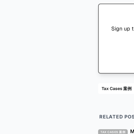
Sign up t
Tax Cases 案例
RELATED PO
TAX CASES 案例