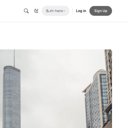
zh-hans
Log in
Sign Up