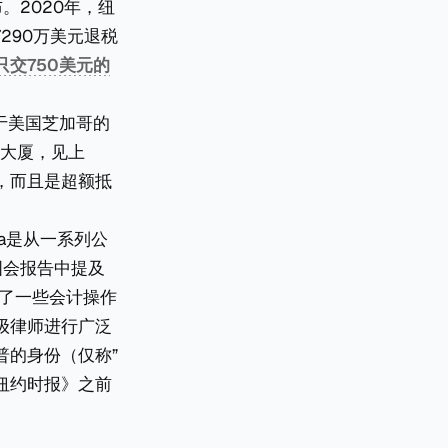
。2020年，纽
290万美元退税
只交750美元的
位于美国芝加哥的
芝加哥大厦，见上
，而且是超额抵
ca是从一系列公
国会报告中提及
讨了一些会计操作
级律师进行广泛
普的身份（仅称”
纽约时报》之前