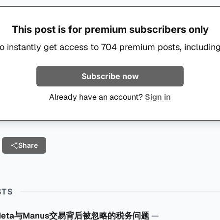
This post is for premium subscribers only
o instantly get access to 704 premium posts, including
Subscribe now
Already have an account?
Sign in
Share
STS
Meta与Manus交易背后被忽略的税务问题
—