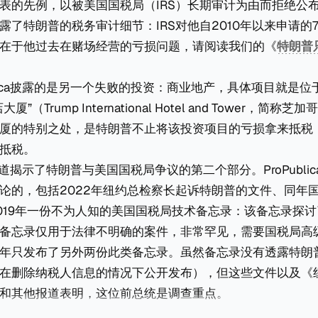
表的先例，以被美国国税局（IRS）长期审计为由而拒绝公布
露了特朗普的税务审计细节：IRS对他自2010年以来申请的7
在于他过去在赌场经营的亏损问题，请阅读我们的《
特朗普
ublica披露的是另一个失败的投资：商业地产，具体项目就是
”（Trump International Hotel and Tower，简称
厦的特别之处，是特朗普不止将该投资项目的亏损拿来抵税
抵税。
ca的报道揭示了特朗普与美国国税局争议的第二个部分。ProPubli
论的，包括2022年纽约总检察长起诉特朗普的文件、同年
019年一份不为人知的美国国税局技术备忘录：该备忘录探
备忘录仅用于法律不明确的案件，非常罕见，需要国税局高
年只发布了另外两份此类备忘录。虽然备忘录没有透露特朗
须在删除纳税人信息的情况下公开发布），但这些文件以及《
和其他报道表明，这位前总统是调查重点。