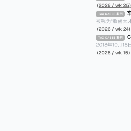
(2026 / wk 25)
TAX CASES 案例
被称为“脸蛋天才
著称。但是，在
(2026 / wk 24)
币）通知，将其推向了
TAX CASES 案例
开表示“扛全责
2018年10月
上最高追缴税款
涉税金额超过150
(2026 / wk 15)
致多项高奢代言流
（《CumEx
《超能路人甲》正式上
破产。这一篇文章
网上信息，剖析
章，来给大家剖析《CumEx
信息不一定10
“带股息”或“含股息”。 一家上市公司宣告了股息，但在股权登
件。 一、经理人公司涉税调查而被发现 车银优在中学三年级第一学期举办的庆典上，获得经
间，就属于“带股
理人公司Fan
2025年12
镜。自2014
有就无法享受相
“带股息”（Cum）。 Ex，简单来说就是“除股息”或“不带股息”。 以
该银行在2025