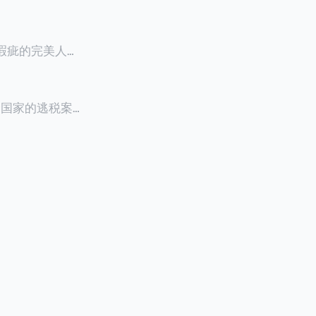
零瑕疵的完美人设
8900万人民
创下了韩国艺人史
多个国家的逃税案，
其公众形象，导
 Files》
的奇幻动作喜剧
，部分甚至因而
组织的报告及文
判决信息，网上
来推测整个事
.094元，而
后，成功进行试
持股，晚一天持
行股票就是属于