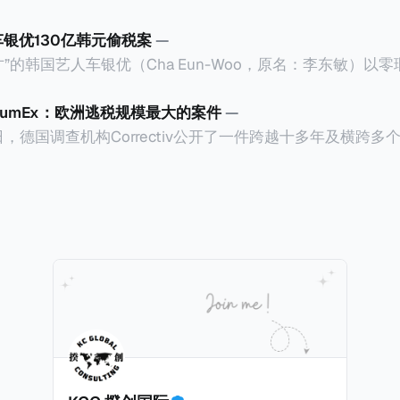
车银优130亿韩元偷税案
—
”的韩国艺人车银优（Cha Eun-Woo，原名：李东敏）以
2026年1月，韩国国税厅的一纸追缴超过200亿韩元（折合约
涉嫌逃避缴纳所得税的舆论风口浪尖。 经过事情发展多月，最后他公
CumEx：欧洲逃税规模最大的案件
—
”，并补缴约130亿韩元（折合约5800万人民币）的税款，
18日，德国调查机构Correctiv公开了一件跨越十多年及横跨
的记录。虽然他已经公开承认错误，但这一风波已彻底重创
0亿欧元（折合人民币1.2万亿）。Correctiv称事件为《CumEx
产。不过，他不至于被“封杀”，2026年5月15日Netflix
 文件》），涉及超过百家金融机构，并引致了多家机构被起诉
线，车银优在剧中饰演主角之一李云情。 我们在这一篇文章将会基于
将会结合Correctiv、经合组织、amaBhungane等国际
整个事情的来龙去脉。 请注意，由于车银优的案例并无公开
 文件》的来龙去脉。 一、什么是CumEx Cum，简单来说就是
0%准确，我们已经尽量采纳多方信息，争取以最客观的角度
记日截止前未支付股息的期
息”。比如，中国银行在2025年12月5日公告派股息每10股1
tagio工作人员挖掘，经理人公司经过多次与他和父母的游说
月10日为最后的股权登记日（也就是最后一天可以享受该股息的
年初次在电影《噗通噗通我的人生》亮相以
关股息），那么2025年12月5日至12月10日期间的中国银
上述中国银行例子为例，
年12月11日（也就是上述2025年12月10日之后的