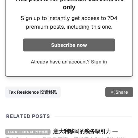
only
Sign up to instantly get access to 704
premium posts, including this one.
Subscribe now
Already have an account?
Sign in
Tax Residence 投资移民
Share
RELATED POSTS
意大利移民的税务吸引力
—
TAX RESIDENCE 投资移民