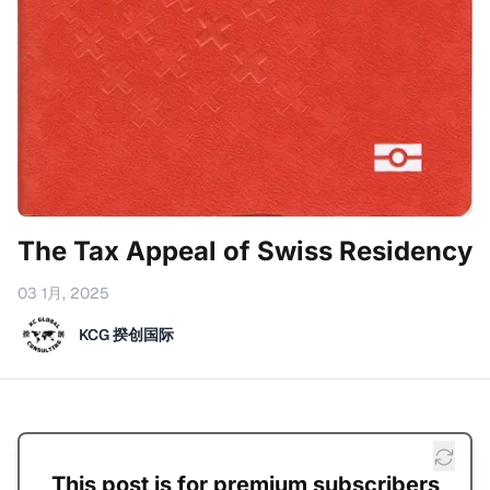
The Tax Appeal of Swiss Residency
03 1月, 2025
KCG 揆创国际
This post is for premium subscribers