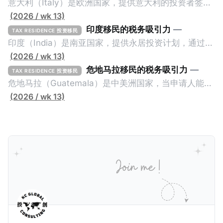
意大利（Italy）是欧洲国家，提供意大利的投资者签证
计划。申请人必须满足至少以下一项标准才能获得两年
(2026 / wk 13)
投资者签证： * 投资200万欧元意大利政府债券； * 投
印度移民的税务吸引力
—
TAX RESIDENCE 投资移民
资50万欧元意大利股票； * 投资25万欧元于创新初创
印度（India）是南亚国家，提供永居投资计划，通过满
企业；或 * 向意大利公共利益项目捐赠100万欧元。 当
足特定的标准获得居留权。印度的永居投资计划要求申
(2026 / wk 13)
投资者在居留许可证有效期的两年内保持投资，则可以
请人透过外国直接投资（FDI）途径投资印度： * 申请
危地马拉移民的税务吸引力
—
TAX RESIDENCE 投资移民
在居留证到期日前至少60天申请续签3年。当投资者经
人必须在18个月内投资至少1亿卢比（约合773万人民
危地马拉（Guatemala）是中美洲国家，当申请人能够
过五年的实际居留（每年在意大利停留270天），申请
币）或36个月内投资至少2.5亿卢比（约合1933万人民
证明被动收入或养老金收入，那么可以申请永久居留计
(2026 / wk 13)
人可以申请永居。当投资者在意大利实际居住十年，就
币）； * 投资必须为每个财政年度至少20名印度人提供
划。每月被动或养老金收入要求相对较低，只需要为
可以申请加入意大利国籍。 那么，意大利的税务政策有
就业机会； * 申请人必须证明其与计划投资的行业相关
1250美元（折合约人民币9千），每位受抚养人的额外
吸引力吗？我们来看看：
的财务能力和专业知识； * 申请人必须在印度就业务注
增加300美元（折合约人民币2千）。 申请人提交材料
册公司，并提供公司注册证书和注册企业的介绍/支持信
包括：申请表、护照、无犯罪证明，以及最后一次进入
等证明文件；以及 * 申请人应积极参与管理业务运营，
危地马拉的证明，且材料必须公证并翻译成西班牙语。
并提供有关投资将如何为印度经济做出贡献的详细计
在危地马拉居住至少五年、具备流利西班牙语、对当地
划。 永居签证为10年，到期后可续签，家庭成员可同时
历史文化有认识，就可以入籍成为危地马拉公民。 那
申请。申请人在印度居住共12年后有资格申请印度公民
么，危地马拉的税务政策有吸引力吗？我们来看看：
身份，包括在申请前连续居住11年，短暂缺席的少数例