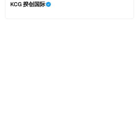
KCG 揆创国际
外。由于印度不允许双重国籍，申请人必须放弃其原始
公民身份才能获得印度公民身份。 那么，印度的税务政
策有吸引力吗？我们来看看：