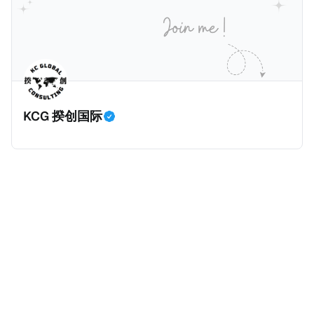
已彻底重创其公众形象，导致多项高奢代言流产。不
破产。这一篇文章将会结合Correctiv、经合组织、
过，他不至于被“封杀”，2026年5月15日Netflix的奇幻
amaBhungane等国际组织的报告及文章，来给大家剖
动作喜剧《超能路人甲》正式上线，车银优在剧中饰演
析《CumEx 文件》的来龙去脉。 一、什么是CumEx
主角之一李云情。 我们在这一篇文章将会基于网上信
Cum，简单来说就是“带股息”或“含股息”。 一家上市公
息，剖析整个事情的来龙去脉。 请注意，由于车银优的
司宣告了股息，但在股权登记日截止前未支付股息的期
案例并无公开判决信息，网上信息不一定100%准确，
间，就属于“带股息”。比如，中国银行在2025年12月5
KCG 揆创国际
我们已经尽量采纳多方信息，争取以最客观的角度来推
日公告派股息每10股1.094元，而2025年12月10日为最
测整个事件。 一、经理人公司涉税调查而被发现 车银
后的股权登记日（也就是最后一天可以享受该股息的持
优在中学三年级第一学期举办的庆典上，获得经理人公
股，晚一天持有就无法享受相关股息），那么2025年12
司Fantagio工作人员挖掘，经理人公司经过多次与他和
月5日至12月10日期间的中国银行股票就是属于“带股息”
父母的游说后，成功进行试镜。自2014年初次在电影
（Cum）。 Ex，简单来说就是“除股息”或“不带股息”。
《噗通噗通我的人生》亮相以
以上述中国银行例子为例，该银行在2025年12月11日
（也就是上述2025年12月10日之后的