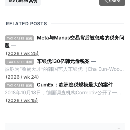
Tax Cases 案例
Share
RELATED POSTS
Meta与Manus交易背后被忽略的税务问
TAX CASES 案例
题
—
(2026 / wk 25)
车银优130亿韩元偷税案
—
TAX CASES 案例
被称为“脸蛋天才”的韩国艺人车银优（Cha Eun-Woo，
原名：李东敏）以零瑕疵的完美人设著称。但是，在
(2026 / wk 24)
2026年1月，韩国国税厅的一纸追缴超过200亿韩元
CumEx：欧洲逃税规模最大的案件
—
TAX CASES 案例
（折合约8900万人民币）通知，将其推向了涉嫌逃避
2018年10月18日，德国调查机构Correctiv公开了一件
缴纳所得税的舆论风口浪尖。 经过事情发展多月，最后
跨越十多年及横跨多个国家的逃税案，涉税金额超过
(2026 / wk 15)
他公开表示“扛全责”，并补缴约130亿韩元（折合约
1500亿欧元（折合人民币1.2万亿）。Correctiv称事件
5800万人民币）的税款，创下了韩国艺人史上最高追
为《CumEx Files》（《CumEx 文件》），涉及超过百
缴税款的记录。虽然他已经公开承认错误，但这一风波
家金融机构，并引致了多家机构被起诉，部分甚至因而