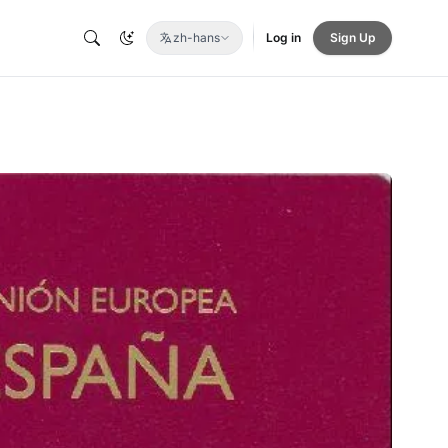
zh-hans
Log in
Sign Up