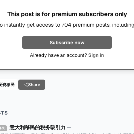
This post is for premium subscribers only
o instantly get access to 704 premium posts, including
Subscribe now
Already have an account?
Sign in
e 投资移民
Share
STS
意大利移民的税务吸引力
—
资移民