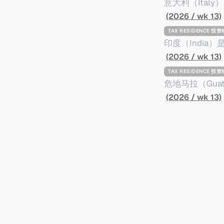
意大利（Ita
标准才能获得两年投资者签证： * 投资200
(2026 / wk 13)
股票； * 投资25万欧元于创新初创企业；或 * 向意大利公共利益项目捐赠100万欧元。 当投
TAX RESIDENCE 投
资者在居留许可
印度（Indi
年。当投资者经
居投资计划要求申请人透
(2026 / wk 13)
投资者在意大利实际居
资至少1亿卢比（
TAX RESIDENCE 投
引力吗？我们来
币）； * 投资必须为每个财政年度至少20名印度人提供就业机会； * 申请人必须证明其与计
危地马拉（Gu
划投资的行业相关的财务能力和专
以申请永久居留
(2026 / wk 13)
司注册证书和注册企业的介
民币9千），每位受
并提供有关投资将如何为
括：申请表、护
家庭成员可同时
译成西班牙语。 在危地马拉居住至少五年、具备流利西班牙语、对当地历史文化有认识，
连续居住11年