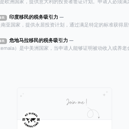
ly）是欧洲国家，提供意大利的投资者签证计划。申请人必须
万欧元意大利政府债券； * 投资50万欧元意大利
印度移民的税务吸引力
—
资移民
证有效期的两年内保持投资，则可以在居留证到期日前至少6
a）是南亚国家，提供永居投资计划，通过满足特定的标准获得
过五年的实际居留（每年在意大利停留270天），申请人可
过外国直接投资（FDI）途径投资印度： * 申请人必须在18个月内投
住十年，就可以申请加入意大利国籍。 那么，意大利的税务政策有吸
约合773万人民币）或36个月内投资至少2.5亿卢比（约合1
危地马拉移民的税务吸引力
—
资移民
看看：
atemala）是中美洲国家，当申请人能够证明被动收入或养
业知识； * 申请人必须在印度就业务注册公司，并提供公
计划。每月被动或养老金收入要求相对较低，只需要为125
绍/支持信等证明文件；以及 * 申请人应积极参与管理业务运营，
抚养人的额外增加300美元（折合约人民币2千）。 申请人提交材料包
印度经济做出贡献的详细计划。 永居签证为10年，到期后可续签，
照、无犯罪证明，以及最后一次进入危地马拉的证明，且材
申请。申请人在印度居住共12年后有资格申请印度公民身份
就
，短暂缺席的少数例外。由于印度不允许双重国籍，申请人必
可以入籍成为危地马拉公民。 那么，危地马拉的税务政策有吸引力吗
民身份才能获得印度公民身份。 那么，印度的税务政策有吸引力吗？我