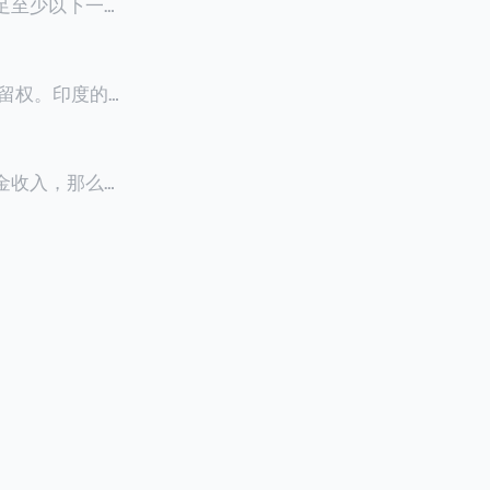
满足至少以下一项
0天申请续签3
居留权。印度的永
以申请永居。当
933万人民
老金收入，那么可
0美元（折合约人
料必须公证并翻
，包括在申请前
须放弃其原始公
？我们来看看：
们来看看：