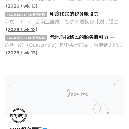
计划。申请人必须满足至少以下一项标准才能获得两年
(2026 / wk 13)
投资者签证： * 投资200万欧元意大利政府债券； * 投
印度移民的税务吸引力
—
TAX RESIDENCE 投资移民
资50万欧元意大利股票； * 投资25万欧元于创新初创
印度（India）是南亚国家，提供永居投资计划，通过满
企业；或 * 向意大利公共利益项目捐赠100万欧元。 当
足特定的标准获得居留权。印度的永居投资计划要求申
(2026 / wk 13)
投资者在居留许可证有效期的两年内保持投资，则可以
请人透过外国直接投资（FDI）途径投资印度： * 申请
危地马拉移民的税务吸引力
—
TAX RESIDENCE 投资移民
在居留证到期日前至少60天申请续签3年。当投资者经
人必须在18个月内投资至少1亿卢比（约合773万人民
危地马拉（Guatemala）是中美洲国家，当申请人能够
过五年的实际居留（每年在意大利停留270天），申请
币）或36个月内投资至少2.5亿卢比（约合1933万人民
证明被动收入或养老金收入，那么可以申请永久居留计
(2026 / wk 13)
人可以申请永居。当投资者在意大利实际居住十年，就
币）； * 投资必须为每个财政年度至少20名印度人提供
划。每月被动或养老金收入要求相对较低，只需要为
可以申请加入意大利国籍。 那么，意大利的税务政策有
就业机会； * 申请人必须证明其与计划投资的行业相关
1250美元（折合约人民币9千），每位受抚养人的额外
吸引力吗？我们来看看：
的财务能力和专业知识； * 申请人必须在印度就业务注
增加300美元（折合约人民币2千）。 申请人提交材料
册公司，并提供公司注册证书和注册企业的介绍/支持信
包括：申请表、护照、无犯罪证明，以及最后一次进入
等证明文件；以及 * 申请人应积极参与管理业务运营，
危地马拉的证明，且材料必须公证并翻译成西班牙语。
并提供有关投资将如何为印度经济做出贡献的详细计
在危地马拉居住至少五年、具备流利西班牙语、对当地
划。 永居签证为10年，到期后可续签，家庭成员可同时
历史文化有认识，就可以入籍成为危地马拉公民。 那
申请。申请人在印度居住共12年后有资格申请印度公民
么，危地马拉的税务政策有吸引力吗？我们来看看：
身份，包括在申请前连续居住11年，短暂缺席的少数例