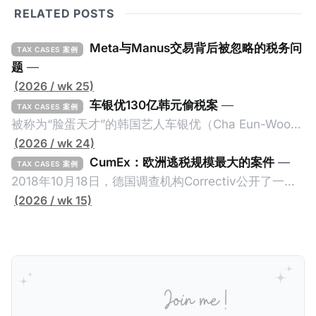
RELATED POSTS
Meta与Manus交易背后被忽略的税务问
TAX CASES 案例
题
—
(2026 / wk 25)
车银优130亿韩元偷税案
—
TAX CASES 案例
被称为“脸蛋天才”的韩国艺人车银优（Cha Eun-Woo，
原名：李东敏）以零瑕疵的完美人设著称。但是，在
(2026 / wk 24)
2026年1月，韩国国税厅的一纸追缴超过200亿韩元
CumEx：欧洲逃税规模最大的案件
—
TAX CASES 案例
（折合约8900万人民币）通知，将其推向了涉嫌逃避
2018年10月18日，德国调查机构Correctiv公开了一件
缴纳所得税的舆论风口浪尖。 经过事情发展多月，最后
跨越十多年及横跨多个国家的逃税案，涉税金额超过
(2026 / wk 15)
他公开表示“扛全责”，并补缴约130亿韩元（折合约
1500亿欧元（折合人民币1.2万亿）。Correctiv称事件
5800万人民币）的税款，创下了韩国艺人史上最高追
为《CumEx Files》（《CumEx 文件》），涉及超过百
缴税款的记录。虽然他已经公开承认错误，但这一风波
家金融机构，并引致了多家机构被起诉，部分甚至因而
已彻底重创其公众形象，导致多项高奢代言流产。不
破产。这一篇文章将会结合Correctiv、经合组织、
过，他不至于被“封杀”，2026年5月15日Netflix的奇幻
amaBhungane等国际组织的报告及文章，来给大家剖
动作喜剧《超能路人甲》正式上线，车银优在剧中饰演
析《CumEx 文件》的来龙去脉。 一、什么是CumEx