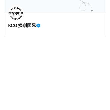
主角之一李云情。 我们在这一篇文章将会基于网上信
Cum，简单来说就是“带股息”或“含股息”。 一家上市公
息，剖析整个事情的来龙去脉。 请注意，由于车银优的
司宣告了股息，但在股权登记日截止前未支付股息的期
案例并无公开判决信息，网上信息不一定100%准确，
间，就属于“带股息”。比如，中国银行在2025年12月5
KCG 揆创国际
我们已经尽量采纳多方信息，争取以最客观的角度来推
日公告派股息每10股1.094元，而2025年12月10日为最
测整个事件。 一、经理人公司涉税调查而被发现 车银
后的股权登记日（也就是最后一天可以享受该股息的持
优在中学三年级第一学期举办的庆典上，获得经理人公
股，晚一天持有就无法享受相关股息），那么2025年12
司Fantagio工作人员挖掘，经理人公司经过多次与他和
月5日至12月10日期间的中国银行股票就是属于“带股息”
父母的游说后，成功进行试镜。自2014年初次在电影
（Cum）。 Ex，简单来说就是“除股息”或“不带股息”。
《噗通噗通我的人生》亮相以
以上述中国银行例子为例，该银行在2025年12月11日
（也就是上述2025年12月10日之后的