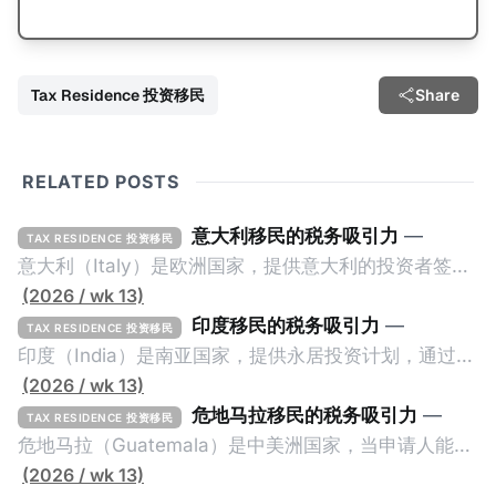
Tax Residence 投资移民
Share
RELATED POSTS
意大利移民的税务吸引力
—
TAX RESIDENCE 投资移民
意大利（Italy）是欧洲国家，提供意大利的投资者签证
计划。申请人必须满足至少以下一项标准才能获得两年
(2026 / wk 13)
投资者签证： * 投资200万欧元意大利政府债券； * 投
印度移民的税务吸引力
—
TAX RESIDENCE 投资移民
资50万欧元意大利股票； * 投资25万欧元于创新初创
印度（India）是南亚国家，提供永居投资计划，通过满
企业；或 * 向意大利公共利益项目捐赠100万欧元。 当
足特定的标准获得居留权。印度的永居投资计划要求申
(2026 / wk 13)
投资者在居留许可证有效期的两年内保持投资，则可以
请人透过外国直接投资（FDI）途径投资印度： * 申请
危地马拉移民的税务吸引力
—
TAX RESIDENCE 投资移民
在居留证到期日前至少60天申请续签3年。当投资者经
人必须在18个月内投资至少1亿卢比（约合773万人民
危地马拉（Guatemala）是中美洲国家，当申请人能够
过五年的实际居留（每年在意大利停留270天），申请
币）或36个月内投资至少2.5亿卢比（约合1933万人民
证明被动收入或养老金收入，那么可以申请永久居留计
(2026 / wk 13)