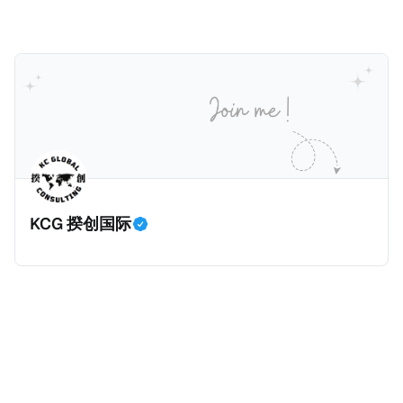
人可以申请永居。当投资者在意大利实际居住十年，就
币）； * 投资必须为每个财政年度至少20名印度人提供
划。每月被动或养老金收入要求相对较低，只需要为
可以申请加入意大利国籍。 那么，意大利的税务政策有
就业机会； * 申请人必须证明其与计划投资的行业相关
1250美元（折合约人民币9千），每位受抚养人的额外
吸引力吗？我们来看看：
的财务能力和专业知识； * 申请人必须在印度就业务注
增加300美元（折合约人民币2千）。 申请人提交材料
册公司，并提供公司注册证书和注册企业的介绍/支持信
包括：申请表、护照、无犯罪证明，以及最后一次进入
等证明文件；以及 * 申请人应积极参与管理业务运营，
危地马拉的证明，且材料必须公证并翻译成西班牙语。
并提供有关投资将如何为印度经济做出贡献的详细计
在危地马拉居住至少五年、具备流利西班牙语、对当地
划。 永居签证为10年，到期后可续签，家庭成员可同时
历史文化有认识，就可以入籍成为危地马拉公民。 那
申请。申请人在印度居住共12年后有资格申请印度公民
么，危地马拉的税务政策有吸引力吗？我们来看看：
身份，包括在申请前连续居住11年，短暂缺席的少数例
KCG 揆创国际
外。由于印度不允许双重国籍，申请人必须放弃其原始
公民身份才能获得印度公民身份。 那么，印度的税务政
策有吸引力吗？我们来看看：