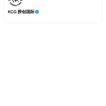
身份，包括在申请前连续居住11年，短暂缺席的少数例
KCG 揆创国际
外。由于印度不允许双重国籍，申请人必须放弃其原始
公民身份才能获得印度公民身份。 那么，印度的税务政
策有吸引力吗？我们来看看：