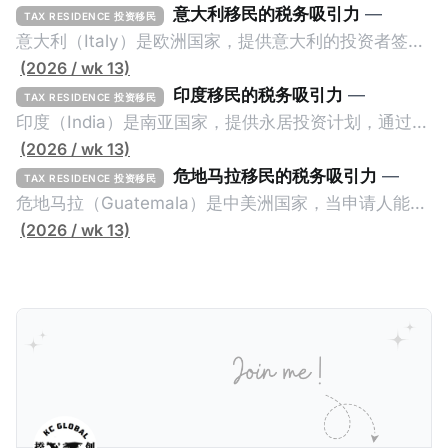
意大利移民的税务吸引力
—
TAX RESIDENCE 投资移民
意大利（Italy）是欧洲国家，提供意大利的投资者签证
计划。申请人必须满足至少以下一项标准才能获得两年
(2026 / wk 13)
投资者签证： * 投资200万欧元意大利政府债券； * 投
印度移民的税务吸引力
—
TAX RESIDENCE 投资移民
资50万欧元意大利股票； * 投资25万欧元于创新初创
印度（India）是南亚国家，提供永居投资计划，通过满
企业；或 * 向意大利公共利益项目捐赠100万欧元。 当
足特定的标准获得居留权。印度的永居投资计划要求申
(2026 / wk 13)
投资者在居留许可证有效期的两年内保持投资，则可以
请人透过外国直接投资（FDI）途径投资印度： * 申请
危地马拉移民的税务吸引力
—
TAX RESIDENCE 投资移民
在居留证到期日前至少60天申请续签3年。当投资者经
人必须在18个月内投资至少1亿卢比（约合773万人民
危地马拉（Guatemala）是中美洲国家，当申请人能够
过五年的实际居留（每年在意大利停留270天），申请
币）或36个月内投资至少2.5亿卢比（约合1933万人民
证明被动收入或养老金收入，那么可以申请永久居留计
(2026 / wk 13)
人可以申请永居。当投资者在意大利实际居住十年，就
币）； * 投资必须为每个财政年度至少20名印度人提供
划。每月被动或养老金收入要求相对较低，只需要为
可以申请加入意大利国籍。 那么，意大利的税务政策有
就业机会； * 申请人必须证明其与计划投资的行业相关
1250美元（折合约人民币9千），每位受抚养人的额外
吸引力吗？我们来看看：
的财务能力和专业知识； * 申请人必须在印度就业务注
增加300美元（折合约人民币2千）。 申请人提交材料
册公司，并提供公司注册证书和注册企业的介绍/支持信
包括：申请表、护照、无犯罪证明，以及最后一次进入
等证明文件；以及 * 申请人应积极参与管理业务运营，
危地马拉的证明，且材料必须公证并翻译成西班牙语。
并提供有关投资将如何为印度经济做出贡献的详细计
在危地马拉居住至少五年、具备流利西班牙语、对当地
划。 永居签证为10年，到期后可续签，家庭成员可同时
历史文化有认识，就可以入籍成为危地马拉公民。 那
申请。申请人在印度居住共12年后有资格申请印度公民
么，危地马拉的税务政策有吸引力吗？我们来看看：