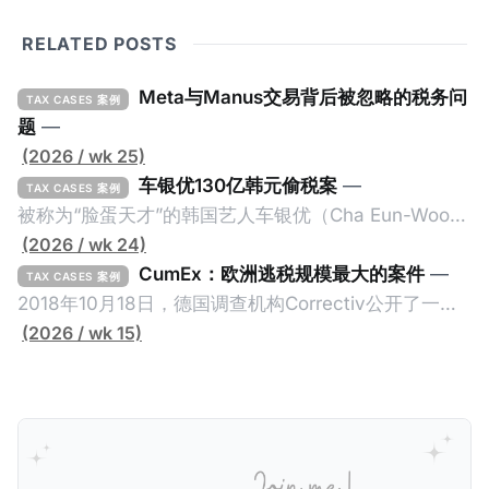
RELATED POSTS
Meta与Manus交易背后被忽略的税务问
TAX CASES 案例
题
—
(2026 / wk 25)
车银优130亿韩元偷税案
—
TAX CASES 案例
被称为“脸蛋天才”的韩国艺人车银优（Cha Eun-Woo，
原名：李东敏）以零瑕疵的完美人设著称。但是，在
(2026 / wk 24)
2026年1月，韩国国税厅的一纸追缴超过200亿韩元
CumEx：欧洲逃税规模最大的案件
—
TAX CASES 案例
（折合约8900万人民币）通知，将其推向了涉嫌逃避
2018年10月18日，德国调查机构Correctiv公开了一件
缴纳所得税的舆论风口浪尖。 经过事情发展多月，最后
跨越十多年及横跨多个国家的逃税案，涉税金额超过
(2026 / wk 15)
他公开表示“扛全责”，并补缴约130亿韩元（折合约
1500亿欧元（折合人民币1.2万亿）。Correctiv称事件
5800万人民币）的税款，创下了韩国艺人史上最高追
为《CumEx Files》（《CumEx 文件》），涉及超过百
缴税款的记录。虽然他已经公开承认错误，但这一风波
家金融机构，并引致了多家机构被起诉，部分甚至因而
已彻底重创其公众形象，导致多项高奢代言流产。不
破产。这一篇文章将会结合Correctiv、经合组织、
过，他不至于被“封杀”，2026年5月15日Netflix的奇幻
amaBhungane等国际组织的报告及文章，来给大家剖