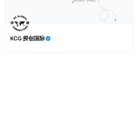
动作喜剧《超能路人甲》正式上线，车银优在剧中饰演
析《CumEx 文件》的来龙去脉。 一、什么是CumEx
主角之一李云情。 我们在这一篇文章将会基于网上信
Cum，简单来说就是“带股息”或“含股息”。 一家上市公
息，剖析整个事情的来龙去脉。 请注意，由于车银优的
司宣告了股息，但在股权登记日截止前未支付股息的期
案例并无公开判决信息，网上信息不一定100%准确，
间，就属于“带股息”。比如，中国银行在2025年12月5
KCG 揆创国际
我们已经尽量采纳多方信息，争取以最客观的角度来推
日公告派股息每10股1.094元，而2025年12月10日为最
测整个事件。 一、经理人公司涉税调查而被发现 车银
后的股权登记日（也就是最后一天可以享受该股息的持
优在中学三年级第一学期举办的庆典上，获得经理人公
股，晚一天持有就无法享受相关股息），那么2025年12
司Fantagio工作人员挖掘，经理人公司经过多次与他和
月5日至12月10日期间的中国银行股票就是属于“带股息”
父母的游说后，成功进行试镜。自2014年初次在电影
（Cum）。 Ex，简单来说就是“除股息”或“不带股息”。
《噗通噗通我的人生》亮相以
以上述中国银行例子为例，该银行在2025年12月11日
（也就是上述2025年12月10日之后的