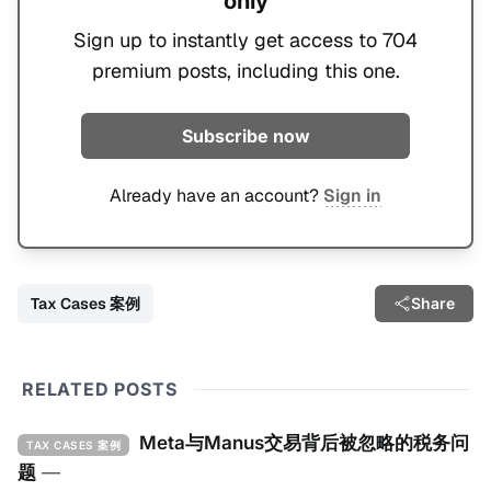
only
Sign up to instantly get access to 704
premium posts, including this one.
Subscribe now
Already have an account?
Sign in
Tax Cases 案例
Share
RELATED POSTS
Meta与Manus交易背后被忽略的税务问
TAX CASES 案例
题
—