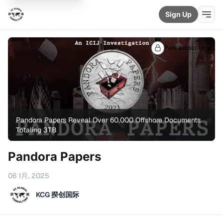
Sign Up
Paid subscribers
Pandora Papers Reveal Over 60,000 Offshore Documents 
Totaling 3TB
Pandora Papers
06 1月, 2025
KCG 揆创国际