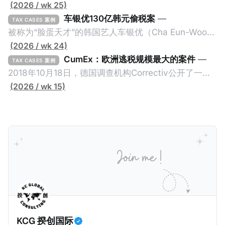
(2026 / wk 25)
车银优130亿韩元偷税案
—
TAX CASES 案例
被称为“脸蛋天才”的韩国艺人车银优（Cha Eun-Woo，
原名：李东敏）以零瑕疵的完美人设著称。但是，在
(2026 / wk 24)
2026年1月，韩国国税厅的一纸追缴超过200亿韩元
CumEx：欧洲逃税规模最大的案件
—
TAX CASES 案例
（折合约8900万人民币）通知，将其推向了涉嫌逃避
2018年10月18日，德国调查机构Correctiv公开了一件
缴纳所得税的舆论风口浪尖。 经过事情发展多月，最后
跨越十多年及横跨多个国家的逃税案，涉税金额超过
(2026 / wk 15)
他公开表示“扛全责”，并补缴约130亿韩元（折合约
1500亿欧元（折合人民币1.2万亿）。Correctiv称事件
5800万人民币）的税款，创下了韩国艺人史上最高追
为《CumEx Files》（《CumEx 文件》），涉及超过百
缴税款的记录。虽然他已经公开承认错误，但这一风波
家金融机构，并引致了多家机构被起诉，部分甚至因而
已彻底重创其公众形象，导致多项高奢代言流产。不
破产。这一篇文章将会结合Correctiv、经合组织、
过，他不至于被“封杀”，2026年5月15日Netflix的奇幻
amaBhungane等国际组织的报告及文章，来给大家剖
动作喜剧《超能路人甲》正式上线，车银优在剧中饰演
析《CumEx 文件》的来龙去脉。 一、什么是CumEx
主角之一李云情。 我们在这一篇文章将会基于网上信
Cum，简单来说就是“带股息”或“含股息”。 一家上市公
息，剖析整个事情的来龙去脉。 请注意，由于车银优的
司宣告了股息，但在股权登记日截止前未支付股息的期
案例并无公开判决信息，网上信息不一定100%准确，
间，就属于“带股息”。比如，中国银行在2025年12月5
KCG 揆创国际
我们已经尽量采纳多方信息，争取以最客观的角度来推
日公告派股息每10股1.094元，而2025年12月10日为最