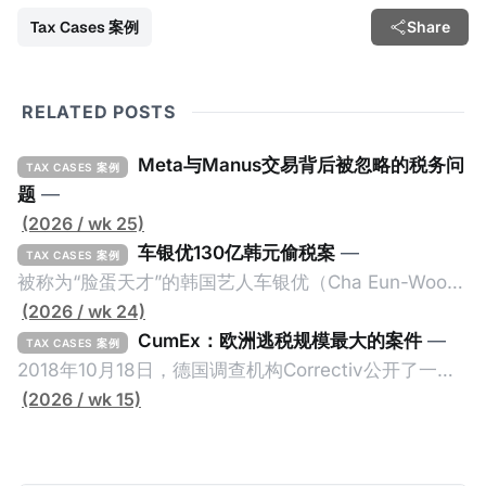
Tax Cases 案例
Share
RELATED POSTS
Meta与Manus交易背后被忽略的税务问
TAX CASES 案例
题
—
(2026 / wk 25)
车银优130亿韩元偷税案
—
TAX CASES 案例
被称为“脸蛋天才”的韩国艺人车银优（Cha Eun-Woo，
原名：李东敏）以零瑕疵的完美人设著称。但是，在
(2026 / wk 24)
2026年1月，韩国国税厅的一纸追缴超过200亿韩元
CumEx：欧洲逃税规模最大的案件
—
TAX CASES 案例
（折合约8900万人民币）通知，将其推向了涉嫌逃避
2018年10月18日，德国调查机构Correctiv公开了一件
缴纳所得税的舆论风口浪尖。 经过事情发展多月，最后
跨越十多年及横跨多个国家的逃税案，涉税金额超过
(2026 / wk 15)
他公开表示“扛全责”，并补缴约130亿韩元（折合约
1500亿欧元（折合人民币1.2万亿）。Correctiv称事件
5800万人民币）的税款，创下了韩国艺人史上最高追
为《CumEx Files》（《CumEx 文件》），涉及超过百