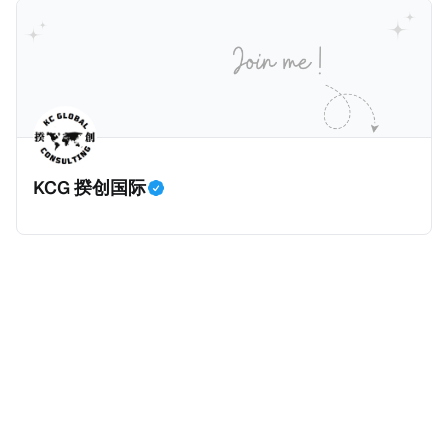
缴税款的记录。虽然他已经公开承认错误，但这一风波
家金融机构，并引致了多家机构被起诉，部分甚至因而
已彻底重创其公众形象，导致多项高奢代言流产。不
破产。这一篇文章将会结合Correctiv、经合组织、
过，他不至于被“封杀”，2026年5月15日Netflix的奇幻
amaBhungane等国际组织的报告及文章，来给大家剖
动作喜剧《超能路人甲》正式上线，车银优在剧中饰演
析《CumEx 文件》的来龙去脉。 一、什么是CumEx
主角之一李云情。 我们在这一篇文章将会基于网上信
Cum，简单来说就是“带股息”或“含股息”。 一家上市公
息，剖析整个事情的来龙去脉。 请注意，由于车银优的
司宣告了股息，但在股权登记日截止前未支付股息的期
案例并无公开判决信息，网上信息不一定100%准确，
间，就属于“带股息”。比如，中国银行在2025年12月5
KCG 揆创国际
我们已经尽量采纳多方信息，争取以最客观的角度来推
日公告派股息每10股1.094元，而2025年12月10日为最
测整个事件。 一、经理人公司涉税调查而被发现 车银
后的股权登记日（也就是最后一天可以享受该股息的持
优在中学三年级第一学期举办的庆典上，获得经理人公
股，晚一天持有就无法享受相关股息），那么2025年12
司Fantagio工作人员挖掘，经理人公司经过多次与他和
月5日至12月10日期间的中国银行股票就是属于“带股息”
父母的游说后，成功进行试镜。自2014年初次在电影
（Cum）。 Ex，简单来说就是“除股息”或“不带股息”。
《噗通噗通我的人生》亮相以
以上述中国银行例子为例，该银行在2025年12月11日
（也就是上述2025年12月10日之后的