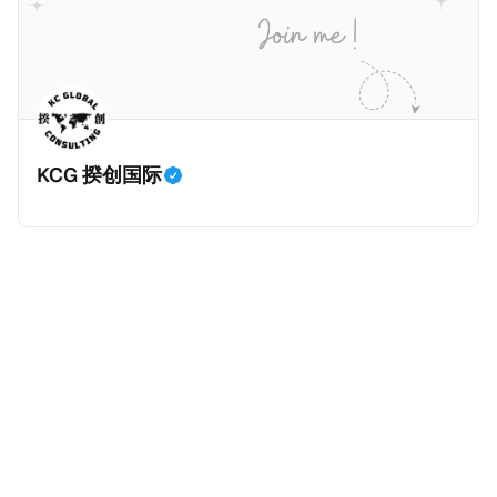
等证明文件；以及 * 申请人应积极参与管理业务运营，
危地马拉的证明，且材料必须公证并翻译成西班牙语。
并提供有关投资将如何为印度经济做出贡献的详细计
在危地马拉居住至少五年、具备流利西班牙语、对当地
划。 永居签证为10年，到期后可续签，家庭成员可同时
历史文化有认识，就可以入籍成为危地马拉公民。 那
申请。申请人在印度居住共12年后有资格申请印度公民
么，危地马拉的税务政策有吸引力吗？我们来看看：
身份，包括在申请前连续居住11年，短暂缺席的少数例
KCG 揆创国际
外。由于印度不允许双重国籍，申请人必须放弃其原始
公民身份才能获得印度公民身份。 那么，印度的税务政
策有吸引力吗？我们来看看：