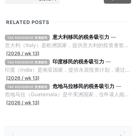
RELATED POSTS
意大利移民的税务吸引力
—
TAX RESIDENCE 投资移民
意大利（Italy）是欧洲国家，提供意大利的投资者签证
计划。申请人必须满足至少以下一项标准才能获得两年
(2026 / wk 13)
投资者签证： * 投资200万欧元意大利政府债券； * 投
印度移民的税务吸引力
—
TAX RESIDENCE 投资移民
资50万欧元意大利股票； * 投资25万欧元于创新初创
印度（India）是南亚国家，提供永居投资计划，通过满
企业；或 * 向意大利公共利益项目捐赠100万欧元。 当
足特定的标准获得居留权。印度的永居投资计划要求申
(2026 / wk 13)
投资者在居留许可证有效期的两年内保持投资，则可以
请人透过外国直接投资（FDI）途径投资印度： * 申请
危地马拉移民的税务吸引力
—
TAX RESIDENCE 投资移民
在居留证到期日前至少60天申请续签3年。当投资者经
人必须在18个月内投资至少1亿卢比（约合773万人民
危地马拉（Guatemala）是中美洲国家，当申请人能够
过五年的实际居留（每年在意大利停留270天），申请
币）或36个月内投资至少2.5亿卢比（约合1933万人民
证明被动收入或养老金收入，那么可以申请永久居留计
(2026 / wk 13)
人可以申请永居。当投资者在意大利实际居住十年，就
币）； * 投资必须为每个财政年度至少20名印度人提供
划。每月被动或养老金收入要求相对较低，只需要为
可以申请加入意大利国籍。 那么，意大利的税务政策有
就业机会； * 申请人必须证明其与计划投资的行业相关
1250美元（折合约人民币9千），每位受抚养人的额外
吸引力吗？我们来看看：
的财务能力和专业知识； * 申请人必须在印度就业务注
增加300美元（折合约人民币2千）。 申请人提交材料
册公司，并提供公司注册证书和注册企业的介绍/支持信
包括：申请表、护照、无犯罪证明，以及最后一次进入