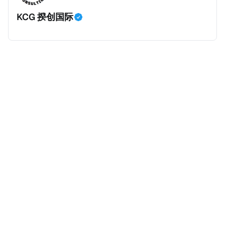
身份，包括在申请前连续居住11年，短暂缺席的少数例
KCG 揆创国际
外。由于印度不允许双重国籍，申请人必须放弃其原始
公民身份才能获得印度公民身份。 那么，印度的税务政
策有吸引力吗？我们来看看：