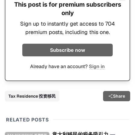
This post is for premium subscribers
only
Sign up to instantly get access to 704
premium posts, including this one.
Subscribe now
Already have an account?
Sign in
Tax Residence 投资移民
Share
RELATED POSTS
意大利移民的税务吸引力
—
TAX RESIDENCE 投资移民