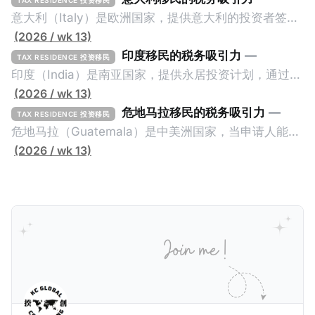
意大利（Italy）是欧洲国家，提供意大利的投资者签证
计划。申请人必须满足至少以下一项标准才能获得两年
(2026 / wk 13)
投资者签证： * 投资200万欧元意大利政府债券； * 投
印度移民的税务吸引力
—
TAX RESIDENCE 投资移民
资50万欧元意大利股票； * 投资25万欧元于创新初创
印度（India）是南亚国家，提供永居投资计划，通过满
企业；或 * 向意大利公共利益项目捐赠100万欧元。 当
足特定的标准获得居留权。印度的永居投资计划要求申
(2026 / wk 13)
投资者在居留许可证有效期的两年内保持投资，则可以
请人透过外国直接投资（FDI）途径投资印度： * 申请
危地马拉移民的税务吸引力
—
TAX RESIDENCE 投资移民
在居留证到期日前至少60天申请续签3年。当投资者经
人必须在18个月内投资至少1亿卢比（约合773万人民
危地马拉（Guatemala）是中美洲国家，当申请人能够
过五年的实际居留（每年在意大利停留270天），申请
币）或36个月内投资至少2.5亿卢比（约合1933万人民
证明被动收入或养老金收入，那么可以申请永久居留计
(2026 / wk 13)
人可以申请永居。当投资者在意大利实际居住十年，就
币）； * 投资必须为每个财政年度至少20名印度人提供
划。每月被动或养老金收入要求相对较低，只需要为
可以申请加入意大利国籍。 那么，意大利的税务政策有
就业机会； * 申请人必须证明其与计划投资的行业相关
1250美元（折合约人民币9千），每位受抚养人的额外
吸引力吗？我们来看看：
的财务能力和专业知识； * 申请人必须在印度就业务注
增加300美元（折合约人民币2千）。 申请人提交材料
册公司，并提供公司注册证书和注册企业的介绍/支持信
包括：申请表、护照、无犯罪证明，以及最后一次进入
等证明文件；以及 * 申请人应积极参与管理业务运营，
危地马拉的证明，且材料必须公证并翻译成西班牙语。
并提供有关投资将如何为印度经济做出贡献的详细计
在危地马拉居住至少五年、具备流利西班牙语、对当地
划。 永居签证为10年，到期后可续签，家庭成员可同时
历史文化有认识，就可以入籍成为危地马拉公民。 那
申请。申请人在印度居住共12年后有资格申请印度公民
么，危地马拉的税务政策有吸引力吗？我们来看看：