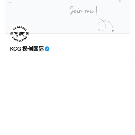
将为大家解读这一份报告，有兴趣阅读原文的粉丝们请
点击上述链接以下载报告原文。 请注意，这份报告提到
的偷漏税是从税务的公平性角度来看偷漏税：富人大企
业应该承担较大的税费。换言之，即便富人大企业所在
的避税行为是合法的，在这份报告也会视为偷漏税。 这
一份报告主要分为七个部分，包括： * 内容摘要总结了
KCG 揆创国际
六项全球偷漏税及国际税务竞争的新发现，以及提出防
止全球偷漏税； * 报告介绍：提出报告的目标、欧洲税
务观察组织目标、报告的研究方法、报告的架构及目
标； * 第一章：全球离岸偷漏税趋势分析。全球离岸金
融财富的演变、评估全球自动信息交换的影响、以及日
益重