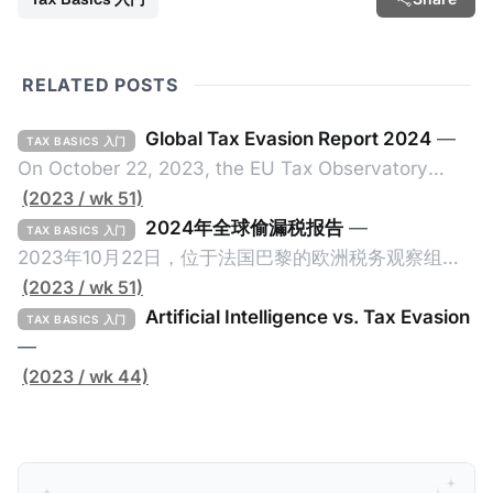
RELATED POSTS
Global Tax Evasion Report 2024
—
TAX BASICS 入门
On October 22, 2023, the EU Tax Observatory
(referred to as the "Observatory" in this article),
(2023 / wk 51)
headquartered in Paris, France, released its 91-
2024年全球偷漏税报告
—
TAX BASICS 入门
page Global Tax Evasion Report 2024 (referred to
2023年10月22日，位于法国巴黎的欧洲税务观察组织
as the "Report" in this article). This comprehensive
（EU Tax Observatory，本文简称组织）发布了一共
(2023 / wk 51)
report, crafted by over 100 researchers, provides
91页的《Global Tax Evasion Report 2024》（2024
Artificial Intelligence vs. Tax Evasion
TAX BASICS 入门
年全球偷漏税报告，本文简称报告）。这份报告由超过
—
100位研究人员精心打造，含金量高，对过去10年来全
(2023 / wk 44)
球对防止高净值人士及跨国企业的偷漏税行动进行总
结，分析了当中的成功及失败的地方，以及针对研究结
果提出未来的全球反避税方案。我们在这个系列文章中