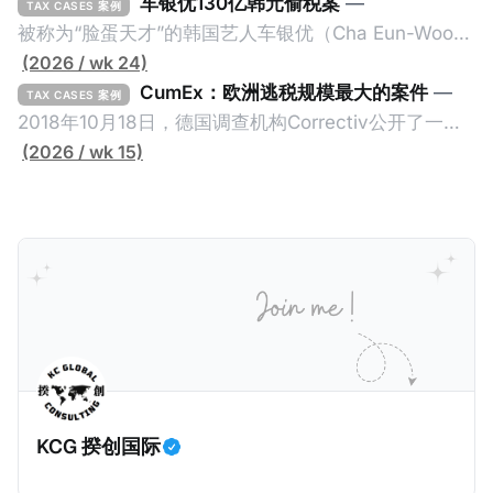
车银优130亿韩元偷税案
—
TAX CASES 案例
被称为“脸蛋天才”的韩国艺人车银优（Cha Eun-Woo，
原名：李东敏）以零瑕疵的完美人设著称。但是，在
(2026 / wk 24)
2026年1月，韩国国税厅的一纸追缴超过200亿韩元
CumEx：欧洲逃税规模最大的案件
—
TAX CASES 案例
（折合约8900万人民币）通知，将其推向了涉嫌逃避
2018年10月18日，德国调查机构Correctiv公开了一件
缴纳所得税的舆论风口浪尖。 经过事情发展多月，最后
跨越十多年及横跨多个国家的逃税案，涉税金额超过
(2026 / wk 15)
他公开表示“扛全责”，并补缴约130亿韩元（折合约
1500亿欧元（折合人民币1.2万亿）。Correctiv称事件
5800万人民币）的税款，创下了韩国艺人史上最高追
为《CumEx Files》（《CumEx 文件》），涉及超过百
缴税款的记录。虽然他已经公开承认错误，但这一风波
家金融机构，并引致了多家机构被起诉，部分甚至因而
已彻底重创其公众形象，导致多项高奢代言流产。不
破产。这一篇文章将会结合Correctiv、经合组织、
过，他不至于被“封杀”，2026年5月15日Netflix的奇幻
amaBhungane等国际组织的报告及文章，来给大家剖
动作喜剧《超能路人甲》正式上线，车银优在剧中饰演
析《CumEx 文件》的来龙去脉。 一、什么是CumEx
主角之一李云情。 我们在这一篇文章将会基于网上信
Cum，简单来说就是“带股息”或“含股息”。 一家上市公
息，剖析整个事情的来龙去脉。 请注意，由于车银优的
司宣告了股息，但在股权登记日截止前未支付股息的期
案例并无公开判决信息，网上信息不一定100%准确，
间，就属于“带股息”。比如，中国银行在2025年12月5
KCG 揆创国际
我们已经尽量采纳多方信息，争取以最客观的角度来推
日公告派股息每10股1.094元，而2025年12月10日为最
测整个事件。 一、经理人公司涉税调查而被发现 车银
后的股权登记日（也就是最后一天可以享受该股息的持