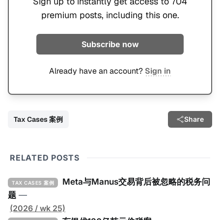
Sign up to instantly get access to 704
premium posts, including this one.
Subscribe now
Already have an account?
Sign in
Tax Cases 案例
Share
RELATED POSTS
Meta与Manus交易背后被忽略的税务问
TAX CASES 案例
题
—
(2026 / wk 25)