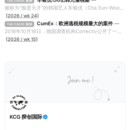
TAX CASES 案例
被称为“脸蛋天才”的韩国艺人车银优（Cha Eun-Woo，
原名：李东敏）以零瑕疵的完美人设著称。但是，在
(2026 / wk 24)
2026年1月，韩国国税厅的一纸追缴超过200亿韩元
CumEx：欧洲逃税规模最大的案件
—
TAX CASES 案例
（折合约8900万人民币）通知，将其推向了涉嫌逃避
2018年10月18日，德国调查机构Correctiv公开了一件
缴纳所得税的舆论风口浪尖。 经过事情发展多月，最后
跨越十多年及横跨多个国家的逃税案，涉税金额超过
(2026 / wk 15)
他公开表示“扛全责”，并补缴约130亿韩元（折合约
1500亿欧元（折合人民币1.2万亿）。Correctiv称事件
5800万人民币）的税款，创下了韩国艺人史上最高追
为《CumEx Files》（《CumEx 文件》），涉及超过百
缴税款的记录。虽然他已经公开承认错误，但这一风波
家金融机构，并引致了多家机构被起诉，部分甚至因而
已彻底重创其公众形象，导致多项高奢代言流产。不
破产。这一篇文章将会结合Correctiv、经合组织、
过，他不至于被“封杀”，2026年5月15日Netflix的奇幻
amaBhungane等国际组织的报告及文章，来给大家剖
动作喜剧《超能路人甲》正式上线，车银优在剧中饰演
析《CumEx 文件》的来龙去脉。 一、什么是CumEx
主角之一李云情。 我们在这一篇文章将会基于网上信
Cum，简单来说就是“带股息”或“含股息”。 一家上市公
息，剖析整个事情的来龙去脉。 请注意，由于车银优的
司宣告了股息，但在股权登记日截止前未支付股息的期
案例并无公开判决信息，网上信息不一定100%准确，
间，就属于“带股息”。比如，中国银行在2025年12月5
KCG 揆创国际
我们已经尽量采纳多方信息，争取以最客观的角度来推
日公告派股息每10股1.094元，而2025年12月10日为最
测整个事件。 一、经理人公司涉税调查而被发现 车银
后的股权登记日（也就是最后一天可以享受该股息的持