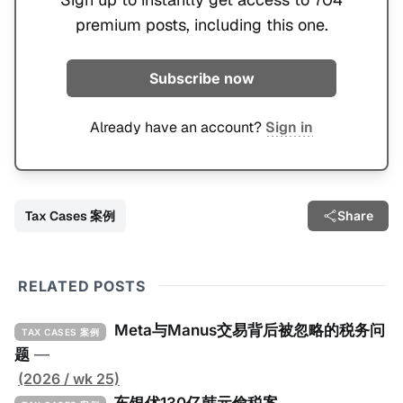
premium posts, including this one.
Subscribe now
Already have an account?
Sign in
Tax Cases 案例
Share
RELATED POSTS
Meta与Manus交易背后被忽略的税务问
TAX CASES 案例
题
—
(2026 / wk 25)
车银优130亿韩元偷税案
—