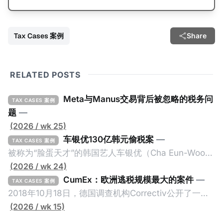
Tax Cases 案例
Share
RELATED POSTS
Meta与Manus交易背后被忽略的税务问
TAX CASES 案例
题
—
(2026 / wk 25)
车银优130亿韩元偷税案
—
TAX CASES 案例
被称为“脸蛋天才”的韩国艺人车银优（Cha Eun-Woo，
原名：李东敏）以零瑕疵的完美人设著称。但是，在
(2026 / wk 24)
2026年1月，韩国国税厅的一纸追缴超过200亿韩元
CumEx：欧洲逃税规模最大的案件
—
TAX CASES 案例
（折合约8900万人民币）通知，将其推向了涉嫌逃避
2018年10月18日，德国调查机构Correctiv公开了一件
缴纳所得税的舆论风口浪尖。 经过事情发展多月，最后
跨越十多年及横跨多个国家的逃税案，涉税金额超过
(2026 / wk 15)
他公开表示“扛全责”，并补缴约130亿韩元（折合约
1500亿欧元（折合人民币1.2万亿）。Correctiv称事件