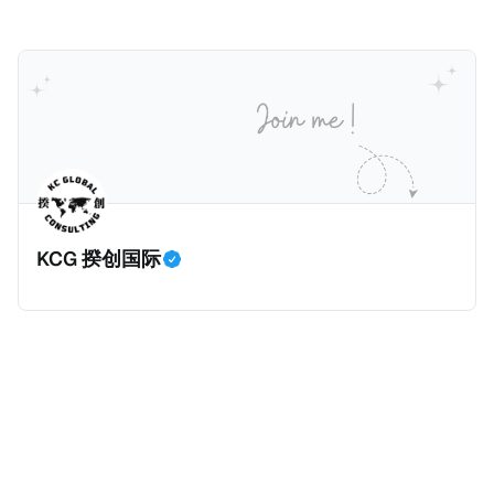
5800万人民币）的税款，创下了韩国艺人史上最高追
为《CumEx Files》（《CumEx 文件》），涉及超过百
缴税款的记录。虽然他已经公开承认错误，但这一风波
家金融机构，并引致了多家机构被起诉，部分甚至因而
已彻底重创其公众形象，导致多项高奢代言流产。不
破产。这一篇文章将会结合Correctiv、经合组织、
过，他不至于被“封杀”，2026年5月15日Netflix的奇幻
amaBhungane等国际组织的报告及文章，来给大家剖
动作喜剧《超能路人甲》正式上线，车银优在剧中饰演
析《CumEx 文件》的来龙去脉。 一、什么是CumEx
主角之一李云情。 我们在这一篇文章将会基于网上信
Cum，简单来说就是“带股息”或“含股息”。 一家上市公
息，剖析整个事情的来龙去脉。 请注意，由于车银优的
司宣告了股息，但在股权登记日截止前未支付股息的期
案例并无公开判决信息，网上信息不一定100%准确，
间，就属于“带股息”。比如，中国银行在2025年12月5
KCG 揆创国际
我们已经尽量采纳多方信息，争取以最客观的角度来推
日公告派股息每10股1.094元，而2025年12月10日为最
测整个事件。 一、经理人公司涉税调查而被发现 车银
后的股权登记日（也就是最后一天可以享受该股息的持
优在中学三年级第一学期举办的庆典上，获得经理人公
股，晚一天持有就无法享受相关股息），那么2025年12
司Fantagio工作人员挖掘，经理人公司经过多次与他和
月5日至12月10日期间的中国银行股票就是属于“带股息”
父母的游说后，成功进行试镜。自2014年初次在电影
（Cum）。 Ex，简单来说就是“除股息”或“不带股息”。
《噗通噗通我的人生》亮相以
以上述中国银行例子为例，该银行在2025年12月11日
（也就是上述2025年12月10日之后的