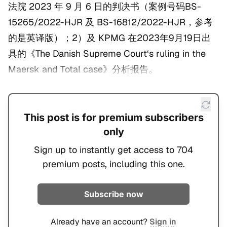
法院 2023 年 9 月 6 日的判决书（案例号码BS-
15265/2022-HJR 及 BS-16812/2022-HJR，参考
的是英译版）；2）及 KPMG 在2023年9月19日出
具的《The Danish Supreme Court‘s ruling in the
Maersk and Total case》分析报告。
This post is for premium subscribers
only
Sign up to instantly get access to 704
premium posts, including this one.
Subscribe now
Already have an account?
Sign in