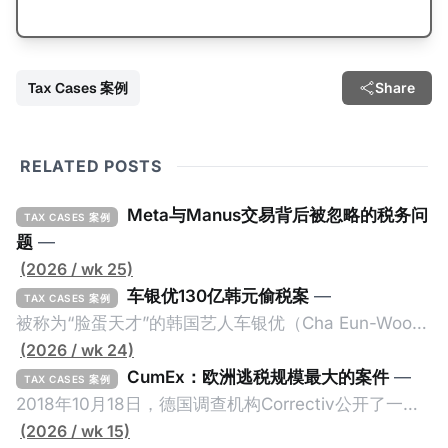
Tax Cases 案例
Share
RELATED POSTS
Meta与Manus交易背后被忽略的税务问
TAX CASES 案例
题
—
(2026 / wk 25)
车银优130亿韩元偷税案
—
TAX CASES 案例
被称为“脸蛋天才”的韩国艺人车银优（Cha Eun-Woo，
原名：李东敏）以零瑕疵的完美人设著称。但是，在
(2026 / wk 24)
2026年1月，韩国国税厅的一纸追缴超过200亿韩元
CumEx：欧洲逃税规模最大的案件
—
TAX CASES 案例
（折合约8900万人民币）通知，将其推向了涉嫌逃避
2018年10月18日，德国调查机构Correctiv公开了一件
缴纳所得税的舆论风口浪尖。 经过事情发展多月，最后
跨越十多年及横跨多个国家的逃税案，涉税金额超过
(2026 / wk 15)