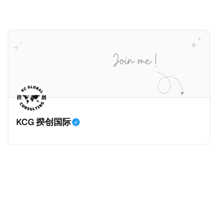
他公开表示“扛全责”，并补缴约130亿韩元（折合约
1500亿欧元（折合人民币1.2万亿）。Correctiv称事件
5800万人民币）的税款，创下了韩国艺人史上最高追
为《CumEx Files》（《CumEx 文件》），涉及超过百
缴税款的记录。虽然他已经公开承认错误，但这一风波
家金融机构，并引致了多家机构被起诉，部分甚至因而
已彻底重创其公众形象，导致多项高奢代言流产。不
破产。这一篇文章将会结合Correctiv、经合组织、
过，他不至于被“封杀”，2026年5月15日Netflix的奇幻
amaBhungane等国际组织的报告及文章，来给大家剖
动作喜剧《超能路人甲》正式上线，车银优在剧中饰演
析《CumEx 文件》的来龙去脉。 一、什么是CumEx
主角之一李云情。 我们在这一篇文章将会基于网上信
Cum，简单来说就是“带股息”或“含股息”。 一家上市公
息，剖析整个事情的来龙去脉。 请注意，由于车银优的
司宣告了股息，但在股权登记日截止前未支付股息的期
案例并无公开判决信息，网上信息不一定100%准确，
间，就属于“带股息”。比如，中国银行在2025年12月5
KCG 揆创国际
我们已经尽量采纳多方信息，争取以最客观的角度来推
日公告派股息每10股1.094元，而2025年12月10日为最
测整个事件。 一、经理人公司涉税调查而被发现 车银
后的股权登记日（也就是最后一天可以享受该股息的持
优在中学三年级第一学期举办的庆典上，获得经理人公
股，晚一天持有就无法享受相关股息），那么2025年12
司Fantagio工作人员挖掘，经理人公司经过多次与他和
月5日至12月10日期间的中国银行股票就是属于“带股息”
父母的游说后，成功进行试镜。自2014年初次在电影
（Cum）。 Ex，简单来说就是“除股息”或“不带股息”。
《噗通噗通我的人生》亮相以
以上述中国银行例子为例，该银行在2025年12月11日
（也就是上述2025年12月10日之后的