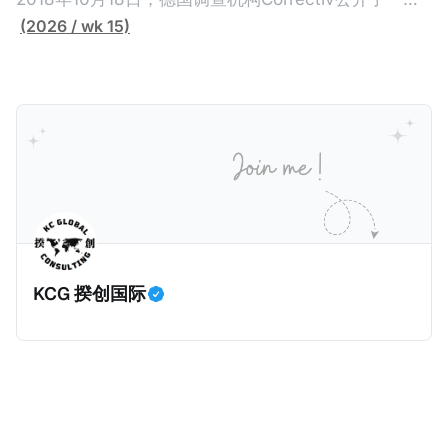
缴纳所得税的舆论风口浪尖。 经过事情发展多月，最后
跨越十多年及横跨多个国家的逃税案，涉税金额超过
(2026 / wk 15)
他公开表示“扛全责”，并补缴约130亿韩元（折合约
1500亿欧元（折合人民币1.2万亿）。Correctiv称事件
5800万人民币）的税款，创下了韩国艺人史上最高追
为《CumEx Files》（《CumEx 文件》），涉及超过百
缴税款的记录。虽然他已经公开承认错误，但这一风波
家金融机构，并引致了多家机构被起诉，部分甚至因而
已彻底重创其公众形象，导致多项高奢代言流产。不
破产。这一篇文章将会结合Correctiv、经合组织、
过，他不至于被“封杀”，2026年5月15日Netflix的奇幻
amaBhungane等国际组织的报告及文章，来给大家剖
动作喜剧《超能路人甲》正式上线，车银优在剧中饰演
析《CumEx 文件》的来龙去脉。 一、什么是CumEx
主角之一李云情。 我们在这一篇文章将会基于网上信
Cum，简单来说就是“带股息”或“含股息”。 一家上市公
息，剖析整个事情的来龙去脉。 请注意，由于车银优的
司宣告了股息，但在股权登记日截止前未支付股息的期
案例并无公开判决信息，网上信息不一定100%准确，
间，就属于“带股息”。比如，中国银行在2025年12月5
KCG 揆创国际
我们已经尽量采纳多方信息，争取以最客观的角度来推
日公告派股息每10股1.094元，而2025年12月10日为最
测整个事件。 一、经理人公司涉税调查而被发现 车银
后的股权登记日（也就是最后一天可以享受该股息的持
优在中学三年级第一学期举办的庆典上，获得经理人公
股，晚一天持有就无法享受相关股息），那么2025年12
司Fantagio工作人员挖掘，经理人公司经过多次与他和
月5日至12月10日期间的中国银行股票就是属于“带股息”
父母的游说后，成功进行试镜。自2014年初次在电影
（Cum）。 Ex，简单来说就是“除股息”或“不带股息”。
《噗通噗通我的人生》亮相以
以上述中国银行例子为例，该银行在2025年12月11日