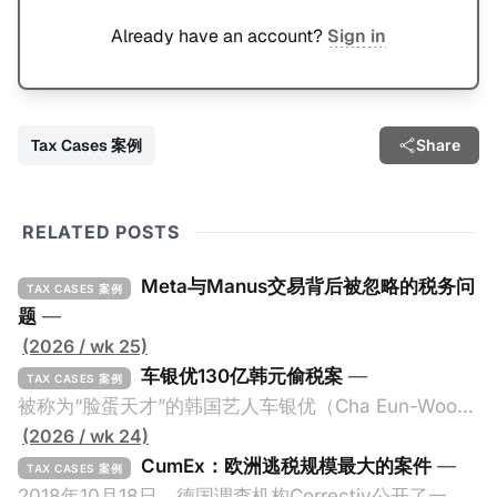
Already have an account?
Sign in
Tax Cases 案例
Share
RELATED POSTS
Meta与Manus交易背后被忽略的税务问
TAX CASES 案例
题
—
(2026 / wk 25)
车银优130亿韩元偷税案
—
TAX CASES 案例
被称为“脸蛋天才”的韩国艺人车银优（Cha Eun-Woo，
原名：李东敏）以零瑕疵的完美人设著称。但是，在
(2026 / wk 24)
2026年1月，韩国国税厅的一纸追缴超过200亿韩元
CumEx：欧洲逃税规模最大的案件
—
TAX CASES 案例
（折合约8900万人民币）通知，将其推向了涉嫌逃避
2018年10月18日，德国调查机构Correctiv公开了一件