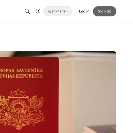
zh-hans
Log in
Sign Up