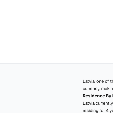
Latvia, one of 
currency, makin
Residence By 
Latvia currentl
residing for 4 y