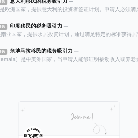
意大利移民的税务吸引力
—
资移民
ly）是欧洲国家，提供意大利的投资者签证计划。申请人必须
万欧元意大利政府债券； * 投资50万欧元意大利
印度移民的税务吸引力
—
资移民
证有效期的两年内保持投资，则可以在居留证到期日前至少6
a）是南亚国家，提供永居投资计划，通过满足特定的标准获得
过五年的实际居留（每年在意大利停留270天），申请人可
过外国直接投资（FDI）途径投资印度： * 申请人必须在18个月内投
住十年，就可以申请加入意大利国籍。 那么，意大利的税务政策有吸
约合773万人民币）或36个月内投资至少2.5亿卢比（约合1
危地马拉移民的税务吸引力
—
资移民
看看：
atemala）是中美洲国家，当申请人能够证明被动收入或养
业知识； * 申请人必须在印度就业务注册公司，并提供公
计划。每月被动或养老金收入要求相对较低，只需要为125
绍/支持信等证明文件；以及 * 申请人应积极参与管理业务运营，
抚养人的额外增加300美元（折合约人民币2千）。 申请人提交材料包
印度经济做出贡献的详细计划。 永居签证为10年，到期后可续签，
照、无犯罪证明，以及最后一次进入危地马拉的证明，且材
申请。申请人在印度居住共12年后有资格申请印度公民身份
就
，短暂缺席的少数例外。由于印度不允许双重国籍，申请人必
可以入籍成为危地马拉公民。 那么，危地马拉的税务政策有吸引力吗
民身份才能获得印度公民身份。 那么，印度的税务政策有吸引力吗？我