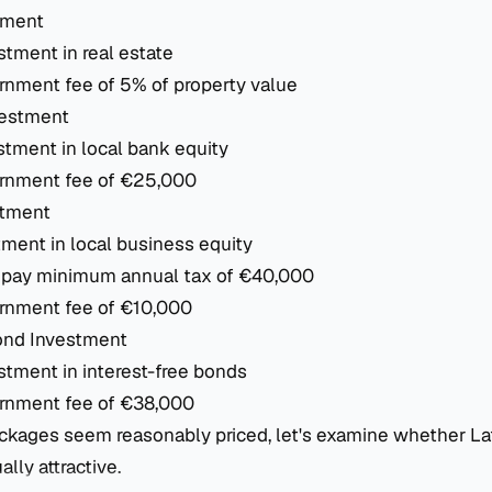
tment
tment in real estate
nment fee of 5% of property value
vestment
tment in local bank equity
rnment fee of €25,000
stment
ment in local business equity
 pay minimum annual tax of €40,000
rnment fee of €10,000
nd Investment
tment in interest-free bonds
rnment fee of €38,000
ckages seem reasonably priced, let's examine whether Lat
ally attractive.