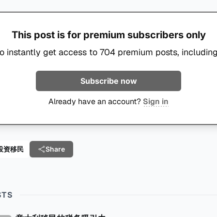
This post is for premium subscribers only
o instantly get access to 704 premium posts, including
Subscribe now
Already have an account?
Sign in
e 投资移民
Share
STS