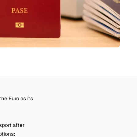
the Euro as its
sport after
ptions: