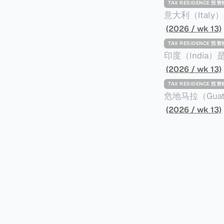
TAX RESIDENCE 投
意大利（Ita
标准才能获得两年投资者签证： * 投资200
(2026 / wk 13)
股票； * 投资25万欧元于创新初创企业；或 * 向意大利公共利益项目捐赠100万欧元。 当投
TAX RESIDENCE 投
资者在居留许可
印度（Indi
年。当投资者经
居投资计划要求申请人透
(2026 / wk 13)
投资者在意大利实际居
资至少1亿卢比（
TAX RESIDENCE 投
引力吗？我们来
币）； * 投资必须为每个财政年度至少20名印度人提供就业机会； * 申请人必须证明其与计
危地马拉（Gu
划投资的行业相关的财务能力和专
以申请永久居留
(2026 / wk 13)
司注册证书和注册企业的介
民币9千），每位受
并提供有关投资将如何为
括：申请表、护
家庭成员可同时
译成西班牙语。 在危地马拉居住至少五年、具备流利西班牙语、对当地历史文化有认识，
连续居住11年