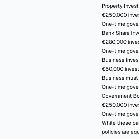
Property Inves
€250,000 inves
One-time gover
Bank Share In
€280,000 inves
One-time gove
Business Inve
€50,000 invest
Business must
One-time gove
Government Bo
€250,000 inves
One-time gove
While these pa
policies are equ