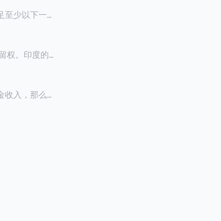
满足至少以下一项
0天申请续签3
居留权。印度的永
以申请永居。当
933万人民
老金收入，那么可
0美元（折合约人
料必须公证并翻
，包括在申请前
须放弃其原始公
？我们来看看：
们来看看：