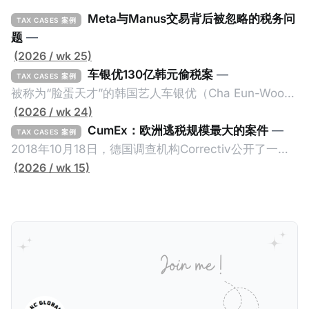
Meta与Manus交易背后被忽略的税务问
TAX CASES 案例
题
—
(2026 / wk 25)
车银优130亿韩元偷税案
—
TAX CASES 案例
被称为“脸蛋天才”的韩国艺人车银优（Cha Eun-Woo，
原名：李东敏）以零瑕疵的完美人设著称。但是，在
(2026 / wk 24)
2026年1月，韩国国税厅的一纸追缴超过200亿韩元
CumEx：欧洲逃税规模最大的案件
—
TAX CASES 案例
（折合约8900万人民币）通知，将其推向了涉嫌逃避
2018年10月18日，德国调查机构Correctiv公开了一件
缴纳所得税的舆论风口浪尖。 经过事情发展多月，最后
跨越十多年及横跨多个国家的逃税案，涉税金额超过
(2026 / wk 15)
他公开表示“扛全责”，并补缴约130亿韩元（折合约
1500亿欧元（折合人民币1.2万亿）。Correctiv称事件
5800万人民币）的税款，创下了韩国艺人史上最高追
为《CumEx Files》（《CumEx 文件》），涉及超过百
缴税款的记录。虽然他已经公开承认错误，但这一风波
家金融机构，并引致了多家机构被起诉，部分甚至因而
已彻底重创其公众形象，导致多项高奢代言流产。不
破产。这一篇文章将会结合Correctiv、经合组织、
过，他不至于被“封杀”，2026年5月15日Netflix的奇幻
amaBhungane等国际组织的报告及文章，来给大家剖
动作喜剧《超能路人甲》正式上线，车银优在剧中饰演
析《CumEx 文件》的来龙去脉。 一、什么是CumEx
主角之一李云情。 我们在这一篇文章将会基于网上信
Cum，简单来说就是“带股息”或“含股息”。 一家上市公