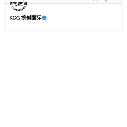
息，剖析整个事情的来龙去脉。 请注意，由于车银优的
司宣告了股息，但在股权登记日截止前未支付股息的期
案例并无公开判决信息，网上信息不一定100%准确，
间，就属于“带股息”。比如，中国银行在2025年12月5
KCG 揆创国际
我们已经尽量采纳多方信息，争取以最客观的角度来推
日公告派股息每10股1.094元，而2025年12月10日为最
测整个事件。 一、经理人公司涉税调查而被发现 车银
后的股权登记日（也就是最后一天可以享受该股息的持
优在中学三年级第一学期举办的庆典上，获得经理人公
股，晚一天持有就无法享受相关股息），那么2025年12
司Fantagio工作人员挖掘，经理人公司经过多次与他和
月5日至12月10日期间的中国银行股票就是属于“带股息”
父母的游说后，成功进行试镜。自2014年初次在电影
（Cum）。 Ex，简单来说就是“除股息”或“不带股息”。
《噗通噗通我的人生》亮相以
以上述中国银行例子为例，该银行在2025年12月11日
（也就是上述2025年12月10日之后的