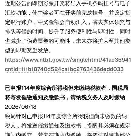
近期公告的即期彩票开奖将导入手机条码挂号与电子
汇款功能，使中奖者可在开奖前完成挂号，并设定指
定银行账户，中奖金额会自动汇入，省去实体领奖与
排队等候的时间，提升了服务便利性与即时性，同时
也减少了伪造票券的可能性，未来亦将扩大至其他类
型的即期奖励发放。
https://www.ntbt.gov.tw/singlehtml/41ae3594
cntId=111b18740d524ca1bc2763436dedd033
已申报114年度综合所得税但未缴纳税款者，国税局
将寄发催缴通知及缴款书，请纳税义务人及时缴纳
2026/06/18
税局针对已申报114年度综合所得税但尚未缴款的纳
税人，将发送催缴通知及缴款书，提醒其必须在规定
期间内缴交。若未在期限内缴纳，将依法对逾期部分