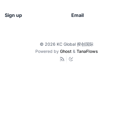
Sign up
Email
© 2026
KC Global 揆创国际
Powered by
Ghost
&
TanaFlows