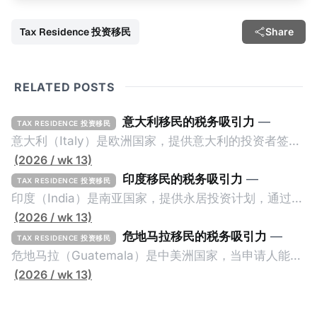
Tax Residence 投资移民
Share
RELATED POSTS
意大利移民的税务吸引力
—
TAX RESIDENCE 投资移民
意大利（Italy）是欧洲国家，提供意大利的投资者签证
计划。申请人必须满足至少以下一项标准才能获得两年
(2026 / wk 13)
投资者签证： * 投资200万欧元意大利政府债券； * 投
印度移民的税务吸引力
—
TAX RESIDENCE 投资移民
资50万欧元意大利股票； * 投资25万欧元于创新初创
印度（India）是南亚国家，提供永居投资计划，通过满
企业；或 * 向意大利公共利益项目捐赠100万欧元。 当
足特定的标准获得居留权。印度的永居投资计划要求申
(2026 / wk 13)
投资者在居留许可证有效期的两年内保持投资，则可以
请人透过外国直接投资（FDI）途径投资印度： * 申请
危地马拉移民的税务吸引力
—
TAX RESIDENCE 投资移民
在居留证到期日前至少60天申请续签3年。当投资者经
人必须在18个月内投资至少1亿卢比（约合773万人民
危地马拉（Guatemala）是中美洲国家，当申请人能够
过五年的实际居留（每年在意大利停留270天），申请
币）或36个月内投资至少2.5亿卢比（约合1933万人民
证明被动收入或养老金收入，那么可以申请永久居留计
(2026 / wk 13)
人可以申请永居。当投资者在意大利实际居住十年，就
币）； * 投资必须为每个财政年度至少20名印度人提供
划。每月被动或养老金收入要求相对较低，只需要为
可以申请加入意大利国籍。 那么，意大利的税务政策有
就业机会； * 申请人必须证明其与计划投资的行业相关
1250美元（折合约人民币9千），每位受抚养人的额外