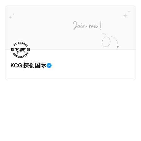
吸引力吗？我们来看看：
的财务能力和专业知识； * 申请人必须在印度就业务注
增加300美元（折合约人民币2千）。 申请人提交材料
册公司，并提供公司注册证书和注册企业的介绍/支持信
包括：申请表、护照、无犯罪证明，以及最后一次进入
等证明文件；以及 * 申请人应积极参与管理业务运营，
危地马拉的证明，且材料必须公证并翻译成西班牙语。
并提供有关投资将如何为印度经济做出贡献的详细计
在危地马拉居住至少五年、具备流利西班牙语、对当地
划。 永居签证为10年，到期后可续签，家庭成员可同时
历史文化有认识，就可以入籍成为危地马拉公民。 那
申请。申请人在印度居住共12年后有资格申请印度公民
么，危地马拉的税务政策有吸引力吗？我们来看看：
身份，包括在申请前连续居住11年，短暂缺席的少数例
KCG 揆创国际
外。由于印度不允许双重国籍，申请人必须放弃其原始
公民身份才能获得印度公民身份。 那么，印度的税务政
策有吸引力吗？我们来看看：