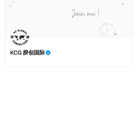
已彻底重创其公众形象，导致多项高奢代言流产。不
破产。这一篇文章将会结合Correctiv、经合组织、
过，他不至于被“封杀”，2026年5月15日Netflix的奇幻
amaBhungane等国际组织的报告及文章，来给大家剖
动作喜剧《超能路人甲》正式上线，车银优在剧中饰演
析《CumEx 文件》的来龙去脉。 一、什么是CumEx
主角之一李云情。 我们在这一篇文章将会基于网上信
Cum，简单来说就是“带股息”或“含股息”。 一家上市公
息，剖析整个事情的来龙去脉。 请注意，由于车银优的
司宣告了股息，但在股权登记日截止前未支付股息的期
案例并无公开判决信息，网上信息不一定100%准确，
间，就属于“带股息”。比如，中国银行在2025年12月5
KCG 揆创国际
我们已经尽量采纳多方信息，争取以最客观的角度来推
日公告派股息每10股1.094元，而2025年12月10日为最
测整个事件。 一、经理人公司涉税调查而被发现 车银
后的股权登记日（也就是最后一天可以享受该股息的持
优在中学三年级第一学期举办的庆典上，获得经理人公
股，晚一天持有就无法享受相关股息），那么2025年12
司Fantagio工作人员挖掘，经理人公司经过多次与他和
月5日至12月10日期间的中国银行股票就是属于“带股息”
父母的游说后，成功进行试镜。自2014年初次在电影
（Cum）。 Ex，简单来说就是“除股息”或“不带股息”。
《噗通噗通我的人生》亮相以
以上述中国银行例子为例，该银行在2025年12月11日
（也就是上述2025年12月10日之后的