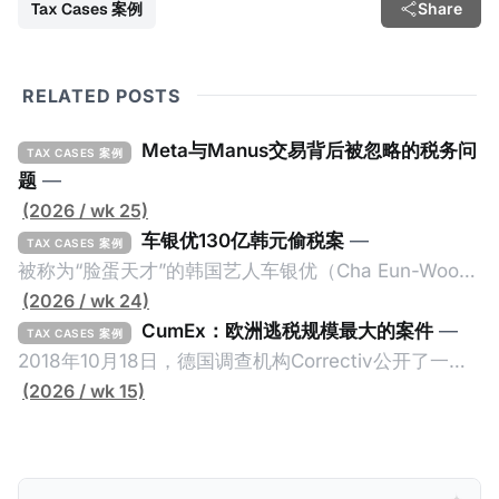
Tax Cases 案例
Share
RELATED POSTS
Meta与Manus交易背后被忽略的税务问
TAX CASES 案例
题
—
(2026 / wk 25)
车银优130亿韩元偷税案
—
TAX CASES 案例
被称为“脸蛋天才”的韩国艺人车银优（Cha Eun-Woo，
原名：李东敏）以零瑕疵的完美人设著称。但是，在
(2026 / wk 24)
2026年1月，韩国国税厅的一纸追缴超过200亿韩元
CumEx：欧洲逃税规模最大的案件
—
TAX CASES 案例
（折合约8900万人民币）通知，将其推向了涉嫌逃避
2018年10月18日，德国调查机构Correctiv公开了一件
缴纳所得税的舆论风口浪尖。 经过事情发展多月，最后
跨越十多年及横跨多个国家的逃税案，涉税金额超过
(2026 / wk 15)
他公开表示“扛全责”，并补缴约130亿韩元（折合约
1500亿欧元（折合人民币1.2万亿）。Correctiv称事件
5800万人民币）的税款，创下了韩国艺人史上最高追
为《CumEx Files》（《CumEx 文件》），涉及超过百
缴税款的记录。虽然他已经公开承认错误，但这一风波
家金融机构，并引致了多家机构被起诉，部分甚至因而