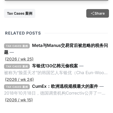
Tax Cases 案例
Share
RELATED POSTS
Meta与Manus交易背后被忽略的税务问
TAX CASES 案例
题
—
(2026 / wk 25)
车银优130亿韩元偷税案
—
TAX CASES 案例
被称为“脸蛋天才”的韩国艺人车银优（Cha Eun-Woo，
原名：李东敏）以零瑕疵的完美人设著称。但是，在
(2026 / wk 24)
2026年1月，韩国国税厅的一纸追缴超过200亿韩元
CumEx：欧洲逃税规模最大的案件
—
TAX CASES 案例
（折合约8900万人民币）通知，将其推向了涉嫌逃避
2018年10月18日，德国调查机构Correctiv公开了一件
缴纳所得税的舆论风口浪尖。 经过事情发展多月，最后
跨越十多年及横跨多个国家的逃税案，涉税金额超过
(2026 / wk 15)
他公开表示“扛全责”，并补缴约130亿韩元（折合约
1500亿欧元（折合人民币1.2万亿）。Correctiv称事件