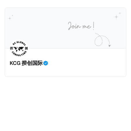
5800万人民币）的税款，创下了韩国艺人史上最高追
为《CumEx Files》（《CumEx 文件》），涉及超过百
缴税款的记录。虽然他已经公开承认错误，但这一风波
家金融机构，并引致了多家机构被起诉，部分甚至因而
已彻底重创其公众形象，导致多项高奢代言流产。不
破产。这一篇文章将会结合Correctiv、经合组织、
过，他不至于被“封杀”，2026年5月15日Netflix的奇幻
amaBhungane等国际组织的报告及文章，来给大家剖
动作喜剧《超能路人甲》正式上线，车银优在剧中饰演
析《CumEx 文件》的来龙去脉。 一、什么是CumEx
主角之一李云情。 我们在这一篇文章将会基于网上信
Cum，简单来说就是“带股息”或“含股息”。 一家上市公
息，剖析整个事情的来龙去脉。 请注意，由于车银优的
司宣告了股息，但在股权登记日截止前未支付股息的期
案例并无公开判决信息，网上信息不一定100%准确，
间，就属于“带股息”。比如，中国银行在2025年12月5
KCG 揆创国际
我们已经尽量采纳多方信息，争取以最客观的角度来推
日公告派股息每10股1.094元，而2025年12月10日为最
测整个事件。 一、经理人公司涉税调查而被发现 车银
后的股权登记日（也就是最后一天可以享受该股息的持
优在中学三年级第一学期举办的庆典上，获得经理人公
股，晚一天持有就无法享受相关股息），那么2025年12
司Fantagio工作人员挖掘，经理人公司经过多次与他和
月5日至12月10日期间的中国银行股票就是属于“带股息”
父母的游说后，成功进行试镜。自2014年初次在电影
（Cum）。 Ex，简单来说就是“除股息”或“不带股息”。
《噗通噗通我的人生》亮相以
以上述中国银行例子为例，该银行在2025年12月11日
（也就是上述2025年12月10日之后的