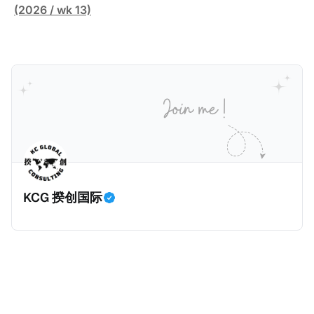
过五年的实际居留（每年在意大利停留270天），申请
币）或36个月内投资至少2.5亿卢比（约合1933万人民
证明被动收入或养老金收入，那么可以申请永久居留计
(2026 / wk 13)
人可以申请永居。当投资者在意大利实际居住十年，就
币）； * 投资必须为每个财政年度至少20名印度人提供
划。每月被动或养老金收入要求相对较低，只需要为
可以申请加入意大利国籍。 那么，意大利的税务政策有
就业机会； * 申请人必须证明其与计划投资的行业相关
1250美元（折合约人民币9千），每位受抚养人的额外
吸引力吗？我们来看看：
的财务能力和专业知识； * 申请人必须在印度就业务注
增加300美元（折合约人民币2千）。 申请人提交材料
册公司，并提供公司注册证书和注册企业的介绍/支持信
包括：申请表、护照、无犯罪证明，以及最后一次进入
等证明文件；以及 * 申请人应积极参与管理业务运营，
危地马拉的证明，且材料必须公证并翻译成西班牙语。
并提供有关投资将如何为印度经济做出贡献的详细计
在危地马拉居住至少五年、具备流利西班牙语、对当地
划。 永居签证为10年，到期后可续签，家庭成员可同时
历史文化有认识，就可以入籍成为危地马拉公民。 那
申请。申请人在印度居住共12年后有资格申请印度公民
么，危地马拉的税务政策有吸引力吗？我们来看看：
身份，包括在申请前连续居住11年，短暂缺席的少数例
KCG 揆创国际
外。由于印度不允许双重国籍，申请人必须放弃其原始
公民身份才能获得印度公民身份。 那么，印度的税务政
策有吸引力吗？我们来看看：