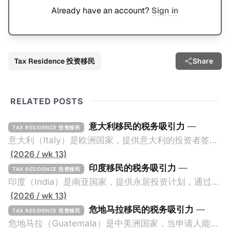
Already have an account?
Sign in
Tax Residence 投资移民
Share
RELATED POSTS
意大利移民的税务吸引力
—
TAX RESIDENCE 投资移民
意大利（Italy）是欧洲国家，提供意大利的投资者签证
计划。申请人必须满足至少以下一项标准才能获得两年
(2026 / wk 13)
投资者签证： * 投资200万欧元意大利政府债券； * 投
印度移民的税务吸引力
—
TAX RESIDENCE 投资移民
资50万欧元意大利股票； * 投资25万欧元于创新初创
印度（India）是南亚国家，提供永居投资计划，通过满
企业；或 * 向意大利公共利益项目捐赠100万欧元。 当
足特定的标准获得居留权。印度的永居投资计划要求申
(2026 / wk 13)
投资者在居留许可证有效期的两年内保持投资，则可以
请人透过外国直接投资（FDI）途径投资印度： * 申请
危地马拉移民的税务吸引力
—
TAX RESIDENCE 投资移民
在居留证到期日前至少60天申请续签3年。当投资者经
人必须在18个月内投资至少1亿卢比（约合773万人民
危地马拉（Guatemala）是中美洲国家，当申请人能够