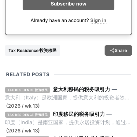
Subscribe now
Already have an account?
Sign in
Tax Residence 投资移民
Share
RELATED POSTS
意大利移民的税务吸引力
—
TAX RESIDENCE 投资移民
意大利（Italy）是欧洲国家，提供意大利的投资者签证
计划。申请人必须满足至少以下一项标准才能获得两年
(2026 / wk 13)
投资者签证： * 投资200万欧元意大利政府债券； * 投
印度移民的税务吸引力
—
TAX RESIDENCE 投资移民
资50万欧元意大利股票； * 投资25万欧元于创新初创
印度（India）是南亚国家，提供永居投资计划，通过满
企业；或 * 向意大利公共利益项目捐赠100万欧元。 当
足特定的标准获得居留权。印度的永居投资计划要求申
(2026 / wk 13)