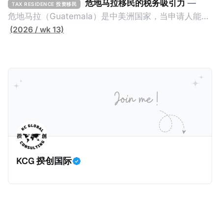
投资者在居留许可证有效期的两年内保持投资，则可以
请人透过外国直接投资（FDI）途径投资印度： * 申请
危地马拉移民的税务吸引力
—
TAX RESIDENCE 投资移民
在居留证到期日前至少60天申请续签3年。当投资者经
人必须在18个月内投资至少1亿卢比（约合773万人民
危地马拉（Guatemala）是中美洲国家，当申请人能够
过五年的实际居留（每年在意大利停留270天），申请
币）或36个月内投资至少2.5亿卢比（约合1933万人民
证明被动收入或养老金收入，那么可以申请永久居留计
(2026 / wk 13)
人可以申请永居。当投资者在意大利实际居住十年，就
币）； * 投资必须为每个财政年度至少20名印度人提供
划。每月被动或养老金收入要求相对较低，只需要为
可以申请加入意大利国籍。 那么，意大利的税务政策有
就业机会； * 申请人必须证明其与计划投资的行业相关
1250美元（折合约人民币9千），每位受抚养人的额外
吸引力吗？我们来看看：
的财务能力和专业知识； * 申请人必须在印度就业务注
增加300美元（折合约人民币2千）。 申请人提交材料
册公司，并提供公司注册证书和注册企业的介绍/支持信
包括：申请表、护照、无犯罪证明，以及最后一次进入
等证明文件；以及 * 申请人应积极参与管理业务运营，
危地马拉的证明，且材料必须公证并翻译成西班牙语。
并提供有关投资将如何为印度经济做出贡献的详细计
在危地马拉居住至少五年、具备流利西班牙语、对当地
划。 永居签证为10年，到期后可续签，家庭成员可同时
历史文化有认识，就可以入籍成为危地马拉公民。 那
申请。申请人在印度居住共12年后有资格申请印度公民
么，危地马拉的税务政策有吸引力吗？我们来看看：
身份，包括在申请前连续居住11年，短暂缺席的少数例
KCG 揆创国际
外。由于印度不允许双重国籍，申请人必须放弃其原始
公民身份才能获得印度公民身份。 那么，印度的税务政
策有吸引力吗？我们来看看：