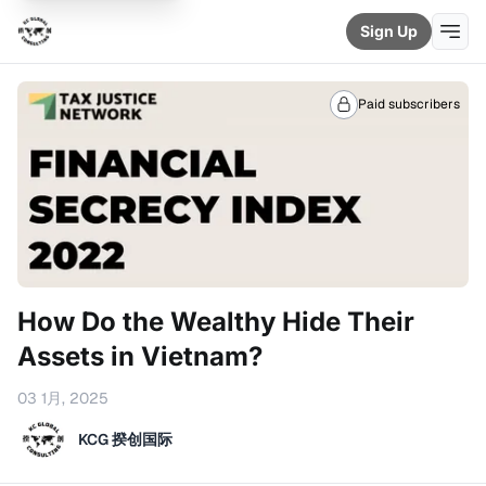
Sign Up
Paid subscribers
How Do the Wealthy Hide Their
Assets in Vietnam?
03 1月, 2025
KCG 揆创国际