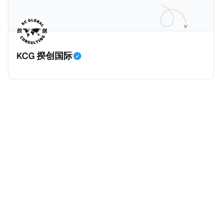
并提供有关投资将如何为印度经济做出贡献的详细计
在危地马拉居住至少五年、具备流利西班牙语、对当地
划。 永居签证为10年，到期后可续签，家庭成员可同时
历史文化有认识，就可以入籍成为危地马拉公民。 那
申请。申请人在印度居住共12年后有资格申请印度公民
么，危地马拉的税务政策有吸引力吗？我们来看看：
身份，包括在申请前连续居住11年，短暂缺席的少数例
KCG 揆创国际
外。由于印度不允许双重国籍，申请人必须放弃其原始
公民身份才能获得印度公民身份。 那么，印度的税务政
策有吸引力吗？我们来看看：