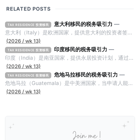
RELATED POSTS
意大利移民的税务吸引力
—
TAX RESIDENCE 投资移民
意大利（Italy）是欧洲国家，提供意大利的投资者签证
计划。申请人必须满足至少以下一项标准才能获得两年
(2026 / wk 13)
投资者签证： * 投资200万欧元意大利政府债券； * 投
印度移民的税务吸引力
—
TAX RESIDENCE 投资移民
资50万欧元意大利股票； * 投资25万欧元于创新初创
印度（India）是南亚国家，提供永居投资计划，通过满
企业；或 * 向意大利公共利益项目捐赠100万欧元。 当
足特定的标准获得居留权。印度的永居投资计划要求申
(2026 / wk 13)
投资者在居留许可证有效期的两年内保持投资，则可以
请人透过外国直接投资（FDI）途径投资印度： * 申请
危地马拉移民的税务吸引力
—
TAX RESIDENCE 投资移民
在居留证到期日前至少60天申请续签3年。当投资者经
人必须在18个月内投资至少1亿卢比（约合773万人民
危地马拉（Guatemala）是中美洲国家，当申请人能够
过五年的实际居留（每年在意大利停留270天），申请
币）或36个月内投资至少2.5亿卢比（约合1933万人民
证明被动收入或养老金收入，那么可以申请永久居留计
(2026 / wk 13)
人可以申请永居。当投资者在意大利实际居住十年，就
币）； * 投资必须为每个财政年度至少20名印度人提供
划。每月被动或养老金收入要求相对较低，只需要为
可以申请加入意大利国籍。 那么，意大利的税务政策有
就业机会； * 申请人必须证明其与计划投资的行业相关
1250美元（折合约人民币9千），每位受抚养人的额外
吸引力吗？我们来看看：
的财务能力和专业知识； * 申请人必须在印度就业务注
增加300美元（折合约人民币2千）。 申请人提交材料
册公司，并提供公司注册证书和注册企业的介绍/支持信
包括：申请表、护照、无犯罪证明，以及最后一次进入
等证明文件；以及 * 申请人应积极参与管理业务运营，
危地马拉的证明，且材料必须公证并翻译成西班牙语。