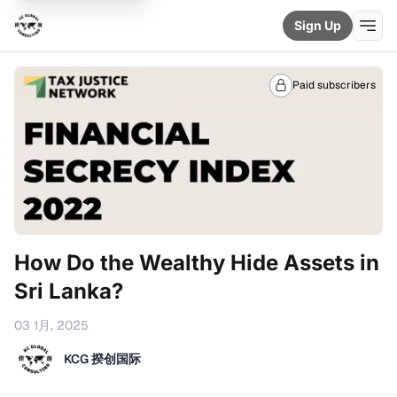
Sign Up
Paid subscribers
How Do the Wealthy Hide Assets in
Sri Lanka?
03 1月, 2025
KCG 揆创国际