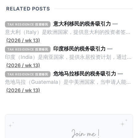
RELATED POSTS
意大利移民的税务吸引力
—
TAX RESIDENCE 投资移民
意大利（Italy）是欧洲国家，提供意大利的投资者签证
计划。申请人必须满足至少以下一项标准才能获得两年
(2026 / wk 13)
投资者签证： * 投资200万欧元意大利政府债券； * 投
印度移民的税务吸引力
—
TAX RESIDENCE 投资移民
资50万欧元意大利股票； * 投资25万欧元于创新初创
印度（India）是南亚国家，提供永居投资计划，通过满
企业；或 * 向意大利公共利益项目捐赠100万欧元。 当
足特定的标准获得居留权。印度的永居投资计划要求申
(2026 / wk 13)
投资者在居留许可证有效期的两年内保持投资，则可以
请人透过外国直接投资（FDI）途径投资印度： * 申请
危地马拉移民的税务吸引力
—
TAX RESIDENCE 投资移民
在居留证到期日前至少60天申请续签3年。当投资者经
人必须在18个月内投资至少1亿卢比（约合773万人民
危地马拉（Guatemala）是中美洲国家，当申请人能够
过五年的实际居留（每年在意大利停留270天），申请
币）或36个月内投资至少2.5亿卢比（约合1933万人民
证明被动收入或养老金收入，那么可以申请永久居留计
(2026 / wk 13)
人可以申请永居。当投资者在意大利实际居住十年，就
币）； * 投资必须为每个财政年度至少20名印度人提供
划。每月被动或养老金收入要求相对较低，只需要为
可以申请加入意大利国籍。 那么，意大利的税务政策有
就业机会； * 申请人必须证明其与计划投资的行业相关
1250美元（折合约人民币9千），每位受抚养人的额外
吸引力吗？我们来看看：
的财务能力和专业知识； * 申请人必须在印度就业务注
增加300美元（折合约人民币2千）。 申请人提交材料
册公司，并提供公司注册证书和注册企业的介绍/支持信
包括：申请表、护照、无犯罪证明，以及最后一次进入
等证明文件；以及 * 申请人应积极参与管理业务运营，
危地马拉的证明，且材料必须公证并翻译成西班牙语。