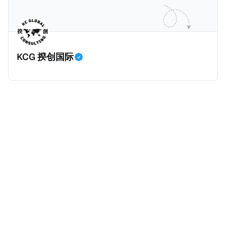
并提供有关投资将如何为印度经济做出贡献的详细计
在危地马拉居住至少五年、具备流利西班牙语、对当地
划。 永居签证为10年，到期后可续签，家庭成员可同时
历史文化有认识，就可以入籍成为危地马拉公民。 那
申请。申请人在印度居住共12年后有资格申请印度公民
么，危地马拉的税务政策有吸引力吗？我们来看看：
身份，包括在申请前连续居住11年，短暂缺席的少数例
KCG 揆创国际
外。由于印度不允许双重国籍，申请人必须放弃其原始
公民身份才能获得印度公民身份。 那么，印度的税务政
策有吸引力吗？我们来看看：