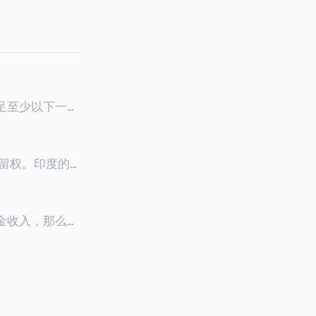
满足至少以下一项
0天申请续签3
居留权。印度的永
以申请永居。当
933万人民
老金收入，那么可
0美元（折合约人
料必须公证并翻
，包括在申请前
须放弃其原始公
？我们来看看：