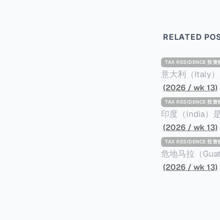
RELATED PO
TAX RESIDENCE 投
意大利（Ita
标准才能获得两年投资者签证： * 投资200
(2026 / wk 13)
股票； * 投资25万欧元于创新初创企业；或 * 向意大利公共利益项目捐赠100万欧元。 当投
TAX RESIDENCE 投
资者在居留许可
印度（Indi
年。当投资者经
居投资计划要求申请人透
(2026 / wk 13)
投资者在意大利实际居
资至少1亿卢比（
TAX RESIDENCE 投
引力吗？我们来
币）； * 投资必须为每个财政年度至少20名印度人提供就业机会； * 申请人必须证明其与计
危地马拉（Gu
划投资的行业相关的财务能力和专
以申请永久居留
(2026 / wk 13)
司注册证书和注册企业的介
民币9千），每位受
并提供有关投资将如何为
括：申请表、护
家庭成员可同时
译成西班牙语。 在危地马拉居住至少五年、具备流利西班牙语、对当地历史文化有认识，
连续居住11年