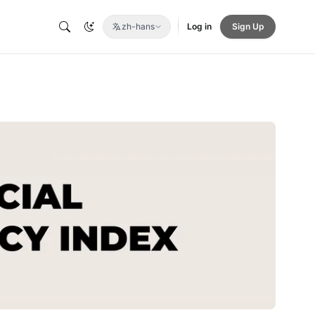
zh-hans
Log in
Sign Up