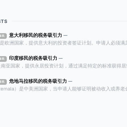
STS
意大利移民的税务吸引力
—
资移民
ly）是欧洲国家，提供意大利的投资者签证计划。申请人必须
万欧元意大利政府债券； * 投资50万欧元意大利
印度移民的税务吸引力
—
资移民
证有效期的两年内保持投资，则可以在居留证到期日前至少6
a）是南亚国家，提供永居投资计划，通过满足特定的标准获得
过五年的实际居留（每年在意大利停留270天），申请人可
过外国直接投资（FDI）途径投资印度： * 申请人必须在18个月内投
住十年，就可以申请加入意大利国籍。 那么，意大利的税务政策有吸
约合773万人民币）或36个月内投资至少2.5亿卢比（约合1
危地马拉移民的税务吸引力
—
资移民
看看：
atemala）是中美洲国家，当申请人能够证明被动收入或养
业知识； * 申请人必须在印度就业务注册公司，并提供公
计划。每月被动或养老金收入要求相对较低，只需要为125
绍/支持信等证明文件；以及 * 申请人应积极参与管理业务运营，
抚养人的额外增加300美元（折合约人民币2千）。 申请人提交材料包
印度经济做出贡献的详细计划。 永居签证为10年，到期后可续签，
照、无犯罪证明，以及最后一次进入危地马拉的证明，且材
申请。申请人在印度居住共12年后有资格申请印度公民身份
就
，短暂缺席的少数例外。由于印度不允许双重国籍，申请人必
可以入籍成为危地马拉公民。 那么，危地马拉的税务政策有吸引力吗